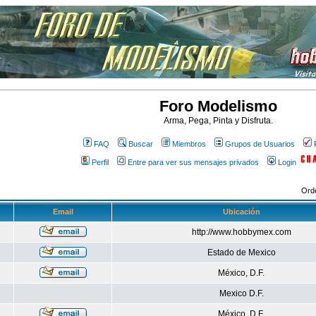
Foro Modelismo
Arma, Pega, Pinta y Disfruta.
FAQ
Buscar
Miembros
Grupos de Usuarios
Perfil
Entre para ver sus mensajes privados
Login
Ord
Email
Ubicación
http://www.hobbymex.com
Estado de Mexico
México, D.F.
Mexico D.F.
México, D.F.