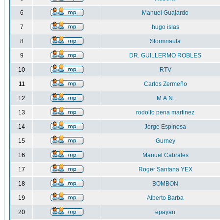
6
Manuel Guajardo
7
hugo islas
8
Stormnauta
9
DR. GUILLERMO ROBLES
10
RTV
11
Carlos Zermeño
12
M.A.N.
13
rodolfo pena martinez
14
Jorge Espinosa
15
Gurney
16
Manuel Cabrales
17
Roger Santana YEX
18
BOMBON
19
Alberto Barba
20
epayan