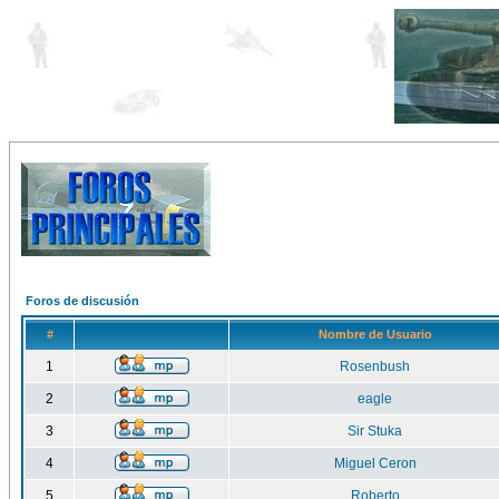
Foros de discusión
#
Nombre de Usuario
1
Rosenbush
2
eagle
3
Sir Stuka
4
Miguel Ceron
5
Roberto