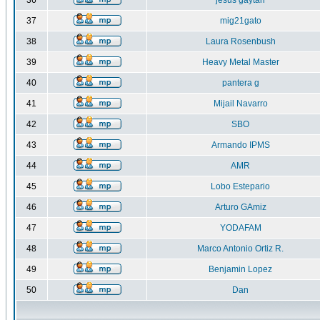
36
jesus gaytan
37
mig21gato
38
Laura Rosenbush
39
Heavy Metal Master
40
pantera g
41
Mijail Navarro
42
SBO
43
Armando IPMS
44
AMR
45
Lobo Estepario
46
Arturo GAmiz
47
YODAFAM
48
Marco Antonio Ortiz R.
49
Benjamin Lopez
50
Dan