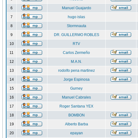
6
Manuel Guajardo
7
hugo islas
8
Stormnauta
9
DR. GUILLERMO ROBLES
10
RTV
11
Carlos Zermeño
12
M.A.N.
13
rodolfo pena martinez
14
Jorge Espinosa
15
Gurney
16
Manuel Cabrales
17
Roger Santana YEX
18
BOMBON
19
Alberto Barba
20
epayan