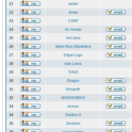
21
serjim
22
Josan
23
CGRP
24
mr. novato
25
AirCobra
26
Mario Rios (Maritofen)
27
Edgar Lugo
28
Ivan Loera
29
TOGO
30
Dragon
31
Khisanth
32
MONOSABIUS
33
kronos
34
Panther II
35
Zerstorer