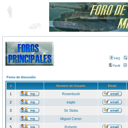
FAQ
Perfil
Foros de discusión
#
Nombre de Usuario
Email
1
Rosenbush
2
eagle
3
Sir Stuka
4
Miguel Ceron
5
Roberto