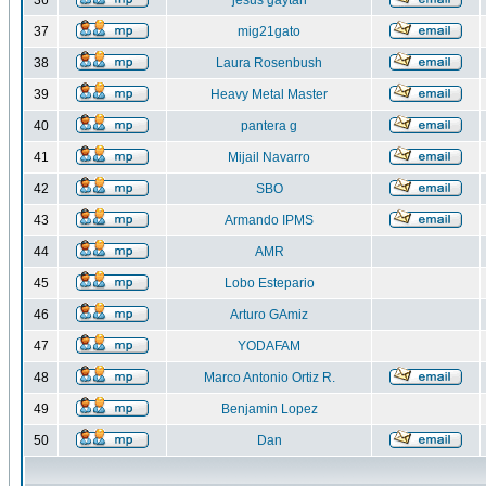
36
jesus gaytan
37
mig21gato
38
Laura Rosenbush
39
Heavy Metal Master
40
pantera g
41
Mijail Navarro
42
SBO
43
Armando IPMS
44
AMR
45
Lobo Estepario
46
Arturo GAmiz
47
YODAFAM
48
Marco Antonio Ortiz R.
49
Benjamin Lopez
50
Dan