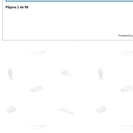
Página
1
de
99
Powered by