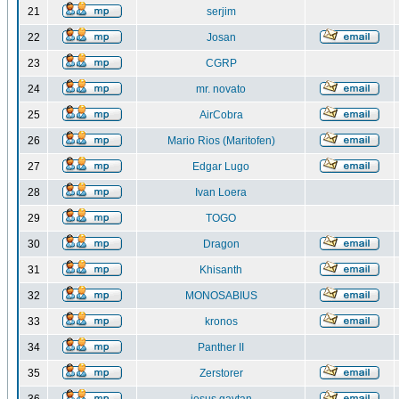
21
serjim
22
Josan
23
CGRP
24
mr. novato
25
AirCobra
26
Mario Rios (Maritofen)
27
Edgar Lugo
28
Ivan Loera
29
TOGO
30
Dragon
31
Khisanth
32
MONOSABIUS
33
kronos
34
Panther II
35
Zerstorer