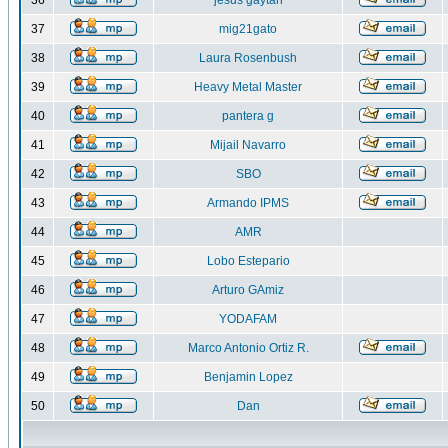
36
jesus gaytan
37
mig21gato
38
Laura Rosenbush
39
Heavy Metal Master
40
pantera g
41
Mijail Navarro
42
SBO
43
Armando IPMS
44
AMR
45
Lobo Estepario
46
Arturo GAmiz
47
YODAFAM
48
Marco Antonio Ortiz R.
49
Benjamin Lopez
50
Dan