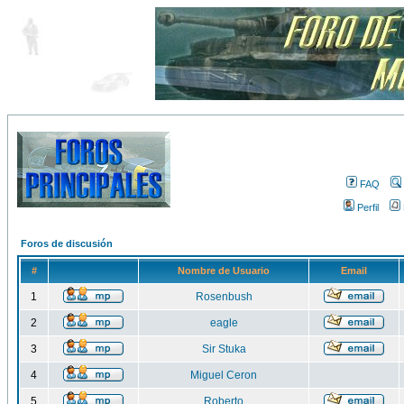
FAQ
Perfil
Foros de discusión
#
Nombre de Usuario
Email
1
Rosenbush
2
eagle
3
Sir Stuka
4
Miguel Ceron
5
Roberto