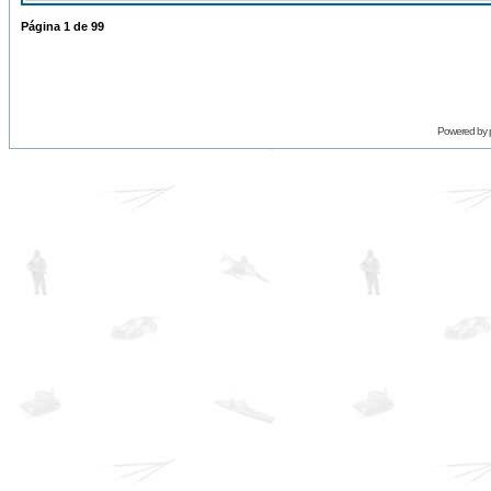
Página
1
de
99
Powered by