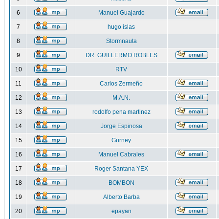
6
Manuel Guajardo
7
hugo islas
8
Stormnauta
9
DR. GUILLERMO ROBLES
10
RTV
11
Carlos Zermeño
12
M.A.N.
13
rodolfo pena martinez
14
Jorge Espinosa
15
Gurney
16
Manuel Cabrales
17
Roger Santana YEX
18
BOMBON
19
Alberto Barba
20
epayan