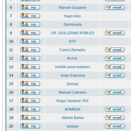
6
Manuel Guajardo
7
hugo islas
8
Stormnauta
9
DR. GUILLERMO ROBLES
10
RTV
11
Carlos Zermeño
12
M.A.N.
13
rodolfo pena martinez
14
Jorge Espinosa
15
Gurney
16
Manuel Cabrales
17
Roger Santana YEX
18
BOMBON
19
Alberto Barba
20
epayan