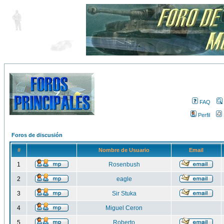
FAQ
Perfil
Foros de discusión
#
Nombre de Usuario
Email
1
Rosenbush
2
eagle
3
Sir Stuka
4
Miguel Ceron
5
Roberto