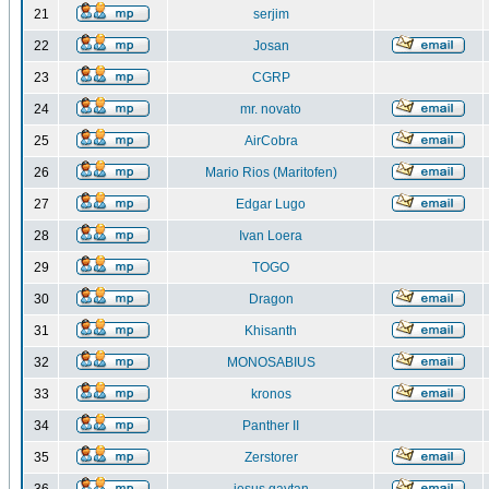
21
serjim
22
Josan
23
CGRP
24
mr. novato
25
AirCobra
26
Mario Rios (Maritofen)
27
Edgar Lugo
28
Ivan Loera
29
TOGO
30
Dragon
31
Khisanth
32
MONOSABIUS
33
kronos
34
Panther II
35
Zerstorer