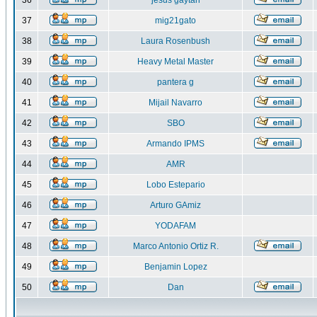
36
jesus gaytan
37
mig21gato
38
Laura Rosenbush
39
Heavy Metal Master
40
pantera g
41
Mijail Navarro
42
SBO
43
Armando IPMS
44
AMR
45
Lobo Estepario
46
Arturo GAmiz
47
YODAFAM
48
Marco Antonio Ortiz R.
49
Benjamin Lopez
50
Dan