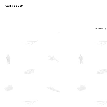
Página
1
de
99
Powered by