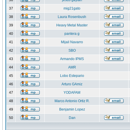
36
jesus gaytan
37
mig21gato
38
Laura Rosenbush
39
Heavy Metal Master
40
pantera g
41
Mijail Navarro
42
SBO
43
Armando IPMS
44
AMR
45
Lobo Estepario
46
Arturo GAmiz
47
YODAFAM
48
Marco Antonio Ortiz R.
49
Benjamin Lopez
50
Dan