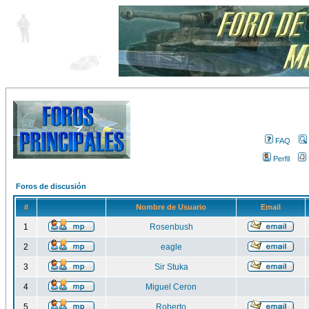
FAQ
Perfil
Foros de discusión
#
Nombre de Usuario
Email
1
Rosenbush
2
eagle
3
Sir Stuka
4
Miguel Ceron
5
Roberto