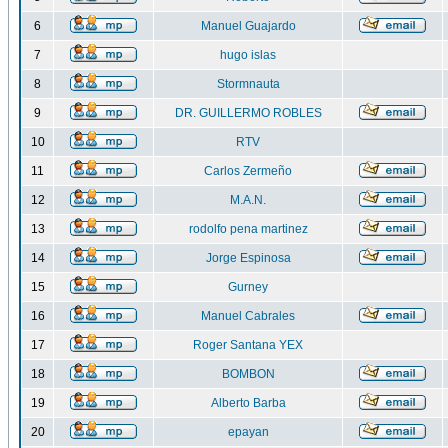
6
Manuel Guajardo
7
hugo islas
8
Stormnauta
9
DR. GUILLERMO ROBLES
10
RTV
11
Carlos Zermeño
12
M.A.N.
13
rodolfo pena martinez
14
Jorge Espinosa
15
Gurney
16
Manuel Cabrales
17
Roger Santana YEX
18
BOMBON
19
Alberto Barba
20
epayan