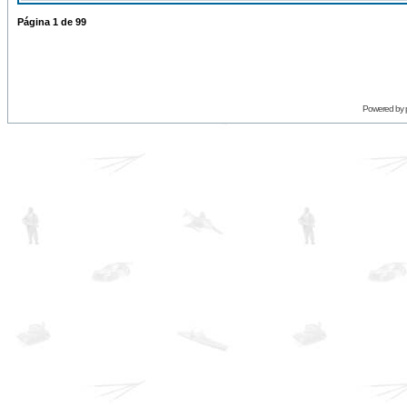
Página
1
de
99
Powered by