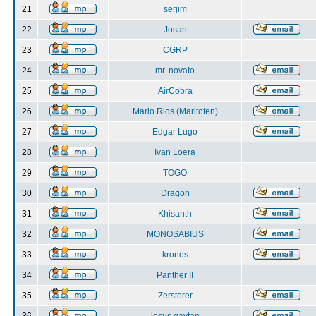
21
serjim
22
Josan
23
CGRP
24
mr. novato
25
AirCobra
26
Mario Rios (Maritofen)
27
Edgar Lugo
28
Ivan Loera
29
TOGO
30
Dragon
31
Khisanth
32
MONOSABIUS
33
kronos
34
Panther II
35
Zerstorer