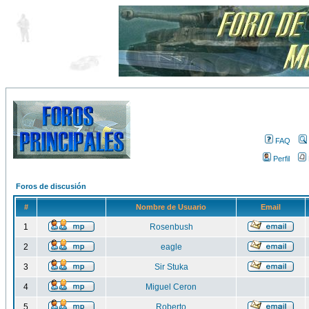
FAQ
Perfil
Foros de discusión
#
Nombre de Usuario
Email
1
Rosenbush
2
eagle
3
Sir Stuka
4
Miguel Ceron
5
Roberto