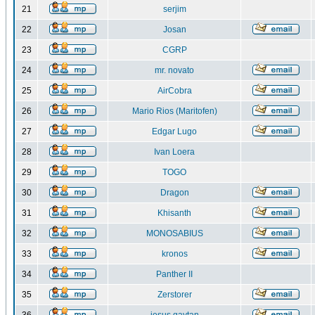
21
serjim
22
Josan
23
CGRP
24
mr. novato
25
AirCobra
26
Mario Rios (Maritofen)
27
Edgar Lugo
28
Ivan Loera
29
TOGO
30
Dragon
31
Khisanth
32
MONOSABIUS
33
kronos
34
Panther II
35
Zerstorer