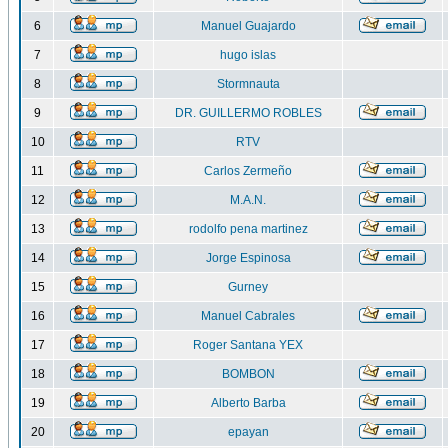
6
Manuel Guajardo
7
hugo islas
8
Stormnauta
9
DR. GUILLERMO ROBLES
10
RTV
11
Carlos Zermeño
12
M.A.N.
13
rodolfo pena martinez
14
Jorge Espinosa
15
Gurney
16
Manuel Cabrales
17
Roger Santana YEX
18
BOMBON
19
Alberto Barba
20
epayan