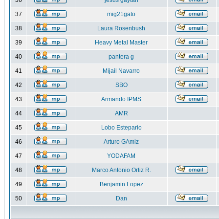
36
jesus gaytan
37
mig21gato
38
Laura Rosenbush
39
Heavy Metal Master
40
pantera g
41
Mijail Navarro
42
SBO
43
Armando IPMS
44
AMR
45
Lobo Estepario
46
Arturo GAmiz
47
YODAFAM
48
Marco Antonio Ortiz R.
49
Benjamin Lopez
50
Dan