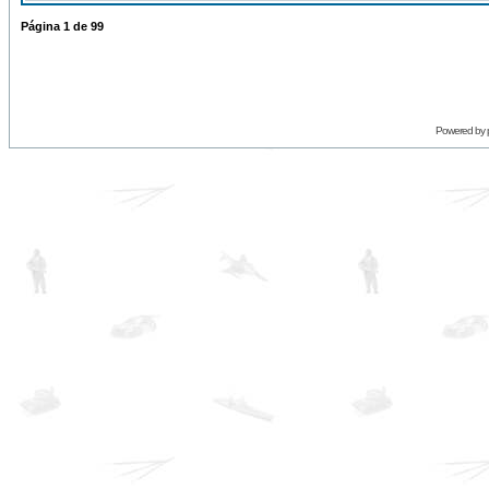
Página
1
de
99
Powered by