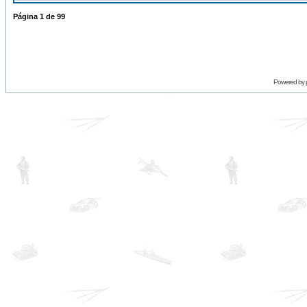
Página
1
de
99
Powered by