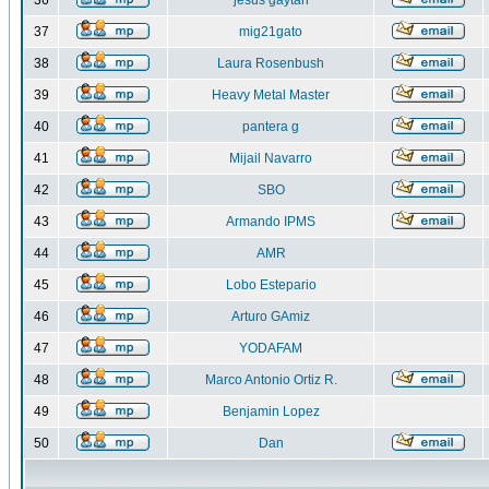
36
jesus gaytan
37
mig21gato
38
Laura Rosenbush
39
Heavy Metal Master
40
pantera g
41
Mijail Navarro
42
SBO
43
Armando IPMS
44
AMR
45
Lobo Estepario
46
Arturo GAmiz
47
YODAFAM
48
Marco Antonio Ortiz R.
49
Benjamin Lopez
50
Dan