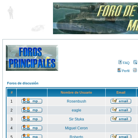
FAQ
Perfil
Foros de discusión
#
Nombre de Usuario
Email
1
Rosenbush
2
eagle
3
Sir Stuka
4
Miguel Ceron
5
Roberto