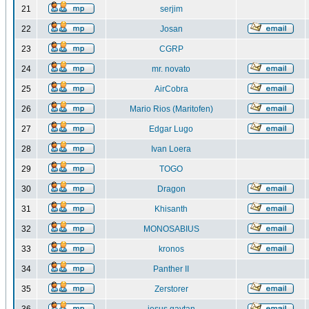
21
serjim
22
Josan
23
CGRP
24
mr. novato
25
AirCobra
26
Mario Rios (Maritofen)
27
Edgar Lugo
28
Ivan Loera
29
TOGO
30
Dragon
31
Khisanth
32
MONOSABIUS
33
kronos
34
Panther II
35
Zerstorer