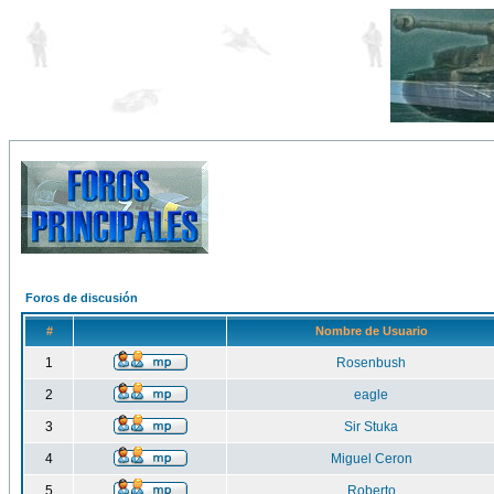
Foros de discusión
#
Nombre de Usuario
1
Rosenbush
2
eagle
3
Sir Stuka
4
Miguel Ceron
5
Roberto