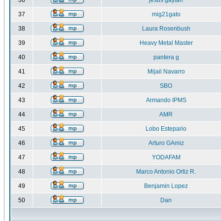
36
jesus gaytan
37
mig21gato
38
Laura Rosenbush
39
Heavy Metal Master
40
pantera g
41
Mijail Navarro
42
SBO
43
Armando IPMS
44
AMR
45
Lobo Estepario
46
Arturo GAmiz
47
YODAFAM
48
Marco Antonio Ortiz R.
49
Benjamin Lopez
50
Dan