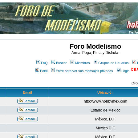
Foro Modelismo
Arma, Pega, Pinta y Disfruta.
FAQ
Buscar
Miembros
Grupos de Usuarios
Perfil
Entre para ver sus mensajes privados
Login
Ord
Email
Ubicación
http://www.hobbymex.com
Estado de Mexico
México, D.F.
Mexico D.F.
México, D.F.