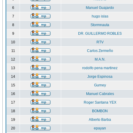
6
Manuel Guajardo
7
hugo islas
8
Stormnauta
9
DR. GUILLERMO ROBLES
10
RTV
11
Carlos Zermeño
12
M.A.N.
13
rodolfo pena martinez
14
Jorge Espinosa
15
Gurney
16
Manuel Cabrales
17
Roger Santana YEX
18
BOMBON
19
Alberto Barba
20
epayan