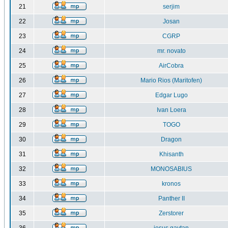
21
serjim
22
Josan
23
CGRP
24
mr. novato
25
AirCobra
26
Mario Rios (Maritofen)
27
Edgar Lugo
28
Ivan Loera
29
TOGO
30
Dragon
31
Khisanth
32
MONOSABIUS
33
kronos
34
Panther II
35
Zerstorer