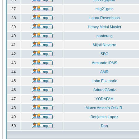
36
jesus gaytan
37
mig21gato
38
Laura Rosenbush
39
Heavy Metal Master
40
pantera g
41
Mijail Navarro
42
SBO
43
Armando IPMS
44
AMR
45
Lobo Estepario
46
Arturo GAmiz
47
YODAFAM
48
Marco Antonio Ortiz R.
49
Benjamin Lopez
50
Dan