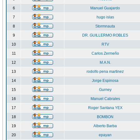
6
Manuel Guajardo
7
hugo islas
8
Stormnauta
9
DR. GUILLERMO ROBLES
10
RTV
11
Carlos Zermeño
12
M.A.N.
13
rodolfo pena martinez
14
Jorge Espinosa
15
Gurney
16
Manuel Cabrales
17
Roger Santana YEX
18
BOMBON
19
Alberto Barba
20
epayan