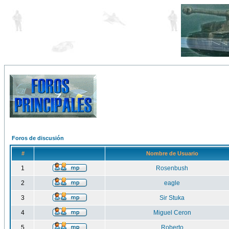
Foros de discusión
#
Nombre de Usuario
1
Rosenbush
2
eagle
3
Sir Stuka
4
Miguel Ceron
5
Roberto