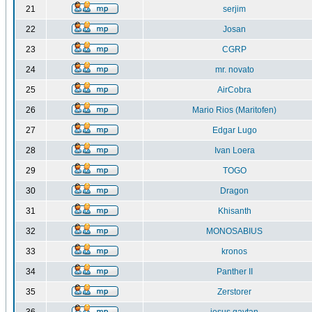
21
serjim
22
Josan
23
CGRP
24
mr. novato
25
AirCobra
26
Mario Rios (Maritofen)
27
Edgar Lugo
28
Ivan Loera
29
TOGO
30
Dragon
31
Khisanth
32
MONOSABIUS
33
kronos
34
Panther II
35
Zerstorer