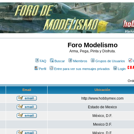
Foro Modelismo
Arma, Pega, Pinta y Disfruta.
FAQ
Buscar
Miembros
Grupos de Usuarios
Perfil
Entre para ver sus mensajes privados
Login
Ord
Email
Ubicación
http://www.hobbymex.com
Estado de Mexico
México, D.F.
Mexico D.F.
México, D.F.