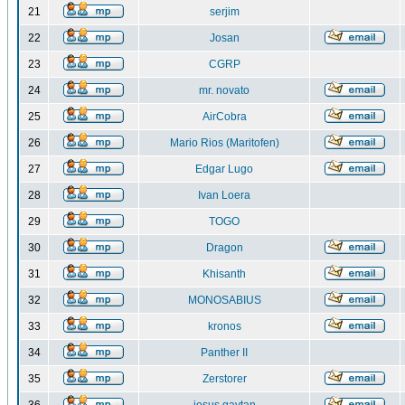
21
serjim
22
Josan
23
CGRP
24
mr. novato
25
AirCobra
26
Mario Rios (Maritofen)
27
Edgar Lugo
28
Ivan Loera
29
TOGO
30
Dragon
31
Khisanth
32
MONOSABIUS
33
kronos
34
Panther II
35
Zerstorer