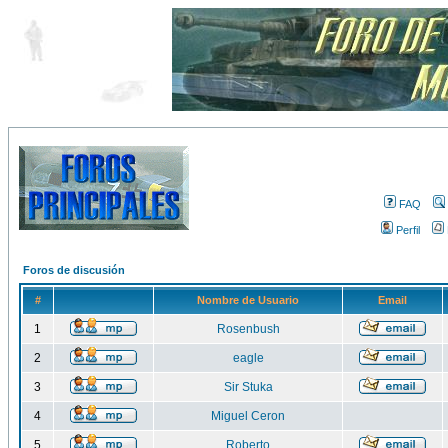
FAQ
Perfil
Foros de discusión
#
Nombre de Usuario
Email
1
Rosenbush
2
eagle
3
Sir Stuka
4
Miguel Ceron
5
Roberto