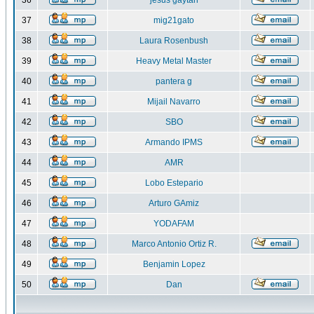
36
jesus gaytan
37
mig21gato
38
Laura Rosenbush
39
Heavy Metal Master
40
pantera g
41
Mijail Navarro
42
SBO
43
Armando IPMS
44
AMR
45
Lobo Estepario
46
Arturo GAmiz
47
YODAFAM
48
Marco Antonio Ortiz R.
49
Benjamin Lopez
50
Dan