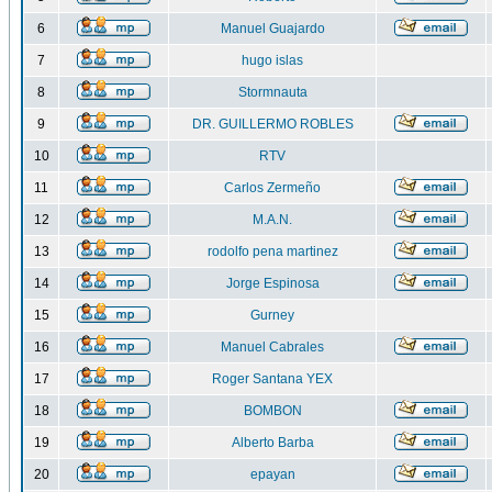
6
Manuel Guajardo
7
hugo islas
8
Stormnauta
9
DR. GUILLERMO ROBLES
10
RTV
11
Carlos Zermeño
12
M.A.N.
13
rodolfo pena martinez
14
Jorge Espinosa
15
Gurney
16
Manuel Cabrales
17
Roger Santana YEX
18
BOMBON
19
Alberto Barba
20
epayan