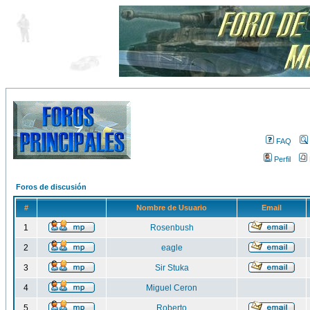
FAQ
Perfil
Foros de discusión
#
Nombre de Usuario
Email
1
Rosenbush
2
eagle
3
Sir Stuka
4
Miguel Ceron
5
Roberto