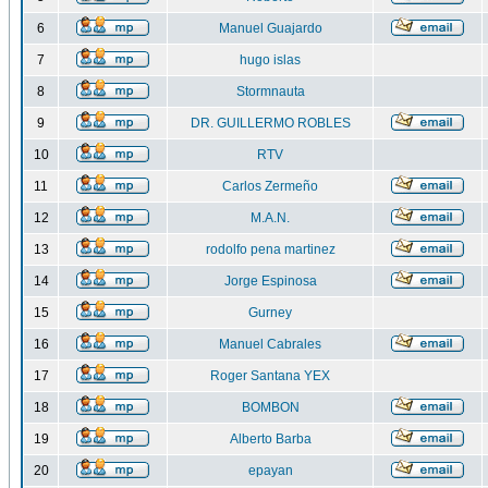
6
Manuel Guajardo
7
hugo islas
8
Stormnauta
9
DR. GUILLERMO ROBLES
10
RTV
11
Carlos Zermeño
12
M.A.N.
13
rodolfo pena martinez
14
Jorge Espinosa
15
Gurney
16
Manuel Cabrales
17
Roger Santana YEX
18
BOMBON
19
Alberto Barba
20
epayan