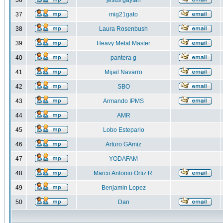
36
jesus gaytan
37
mig21gato
38
Laura Rosenbush
39
Heavy Metal Master
40
pantera g
41
Mijail Navarro
42
SBO
43
Armando IPMS
44
AMR
45
Lobo Estepario
46
Arturo GAmiz
47
YODAFAM
48
Marco Antonio Ortiz R.
49
Benjamin Lopez
50
Dan