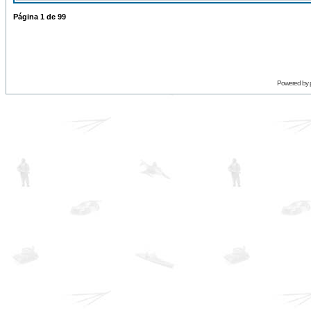
Página
1
de
99
Powered by