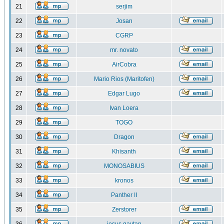
21
serjim
22
Josan
23
CGRP
24
mr. novato
25
AirCobra
26
Mario Rios (Maritofen)
27
Edgar Lugo
28
Ivan Loera
29
TOGO
30
Dragon
31
Khisanth
32
MONOSABIUS
33
kronos
34
Panther II
35
Zerstorer