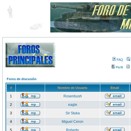
FAQ
Perfil
Foros de discusión
#
Nombre de Usuario
Email
1
Rosenbush
2
eagle
3
Sir Stuka
4
Miguel Ceron
5
Roberto