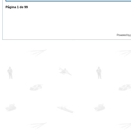
Página
1
de
99
Powered by