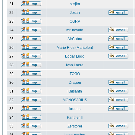
21
serjim
22
Josan
23
CGRP
24
mr. novato
25
AirCobra
26
Mario Rios (Maritofen)
27
Edgar Lugo
28
Ivan Loera
29
TOGO
30
Dragon
31
Khisanth
32
MONOSABIUS
33
kronos
34
Panther II
35
Zerstorer