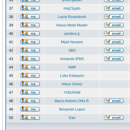
36
jesus gaytan
37
mig21gato
38
Laura Rosenbush
39
Heavy Metal Master
40
pantera g
41
Mijail Navarro
42
SBO
43
Armando IPMS
44
AMR
45
Lobo Estepario
46
Arturo GAmiz
47
YODAFAM
48
Marco Antonio Ortiz R.
49
Benjamin Lopez
50
Dan