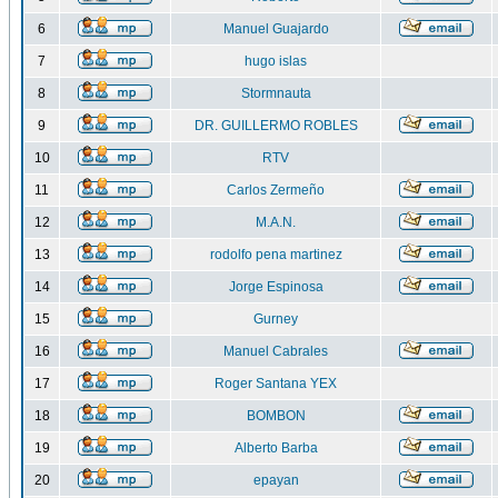
6
Manuel Guajardo
7
hugo islas
8
Stormnauta
9
DR. GUILLERMO ROBLES
10
RTV
11
Carlos Zermeño
12
M.A.N.
13
rodolfo pena martinez
14
Jorge Espinosa
15
Gurney
16
Manuel Cabrales
17
Roger Santana YEX
18
BOMBON
19
Alberto Barba
20
epayan