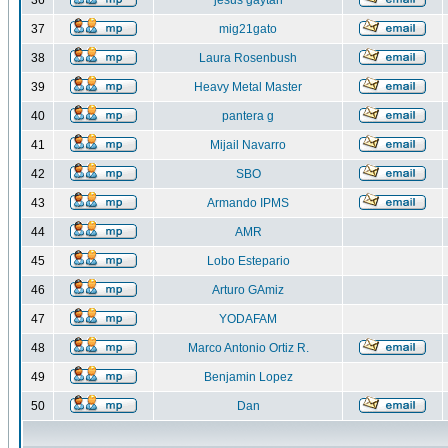
36
jesus gaytan
37
mig21gato
38
Laura Rosenbush
39
Heavy Metal Master
40
pantera g
41
Mijail Navarro
42
SBO
43
Armando IPMS
44
AMR
45
Lobo Estepario
46
Arturo GAmiz
47
YODAFAM
48
Marco Antonio Ortiz R.
49
Benjamin Lopez
50
Dan