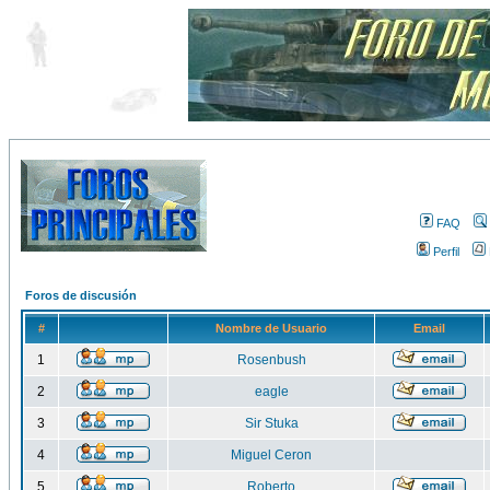
FAQ
Perfil
Foros de discusión
#
Nombre de Usuario
Email
1
Rosenbush
2
eagle
3
Sir Stuka
4
Miguel Ceron
5
Roberto