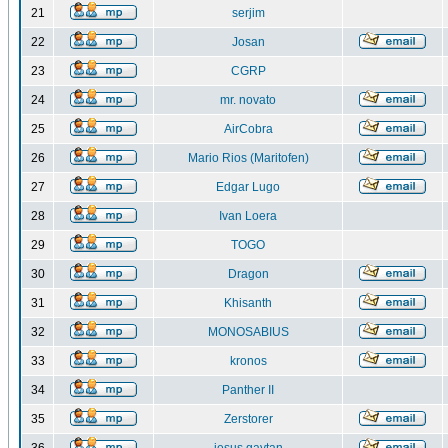
21
serjim
22
Josan
23
CGRP
24
mr. novato
25
AirCobra
26
Mario Rios (Maritofen)
27
Edgar Lugo
28
Ivan Loera
29
TOGO
30
Dragon
31
Khisanth
32
MONOSABIUS
33
kronos
34
Panther II
35
Zerstorer