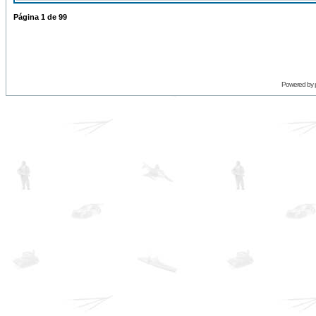
Página
1
de
99
Powered by