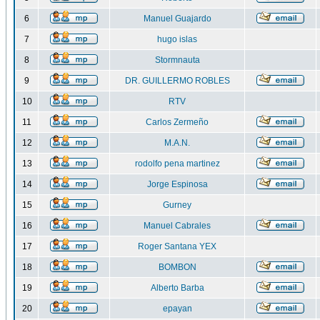
6
Manuel Guajardo
7
hugo islas
8
Stormnauta
9
DR. GUILLERMO ROBLES
10
RTV
11
Carlos Zermeño
12
M.A.N.
13
rodolfo pena martinez
14
Jorge Espinosa
15
Gurney
16
Manuel Cabrales
17
Roger Santana YEX
18
BOMBON
19
Alberto Barba
20
epayan