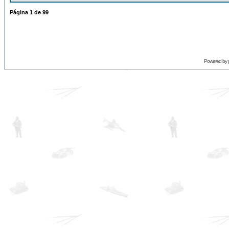
Página
1
de
99
Powered by