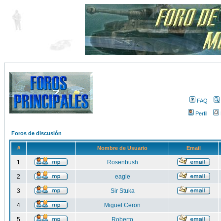
FAQ
Perfil
Foros de discusión
#
Nombre de Usuario
Email
1
Rosenbush
2
eagle
3
Sir Stuka
4
Miguel Ceron
5
Roberto