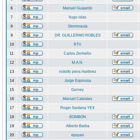
6
Manuel Guajardo
7
hugo islas
8
Stormnauta
9
DR. GUILLERMO ROBLES
10
RTV
11
Carlos Zermeño
12
M.A.N.
13
rodolfo pena martinez
14
Jorge Espinosa
15
Gurney
16
Manuel Cabrales
17
Roger Santana YEX
18
BOMBON
19
Alberto Barba
20
epayan