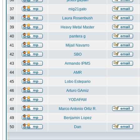
36
jesus gaytan
37
mig21gato
38
Laura Rosenbush
39
Heavy Metal Master
40
pantera g
41
Mijail Navarro
42
SBO
43
Armando IPMS
44
AMR
45
Lobo Estepario
46
Arturo GAmiz
47
YODAFAM
48
Marco Antonio Ortiz R.
49
Benjamin Lopez
50
Dan