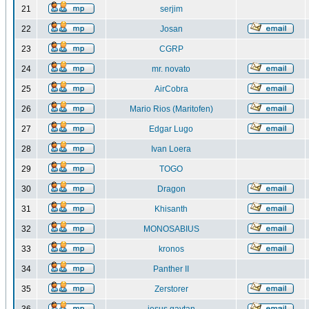
21
serjim
22
Josan
23
CGRP
24
mr. novato
25
AirCobra
26
Mario Rios (Maritofen)
27
Edgar Lugo
28
Ivan Loera
29
TOGO
30
Dragon
31
Khisanth
32
MONOSABIUS
33
kronos
34
Panther II
35
Zerstorer