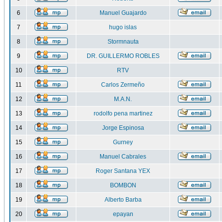
6
Manuel Guajardo
7
hugo islas
8
Stormnauta
9
DR. GUILLERMO ROBLES
10
RTV
11
Carlos Zermeño
12
M.A.N.
13
rodolfo pena martinez
14
Jorge Espinosa
15
Gurney
16
Manuel Cabrales
17
Roger Santana YEX
18
BOMBON
19
Alberto Barba
20
epayan