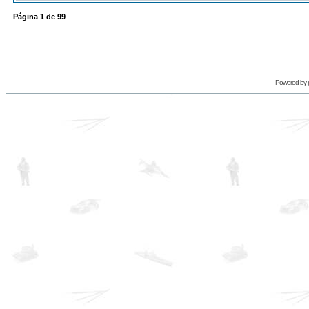
Página
1
de
99
Powered by