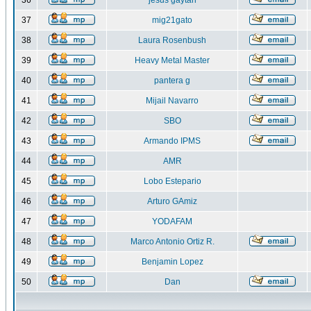
36
jesus gaytan
37
mig21gato
38
Laura Rosenbush
39
Heavy Metal Master
40
pantera g
41
Mijail Navarro
42
SBO
43
Armando IPMS
44
AMR
45
Lobo Estepario
46
Arturo GAmiz
47
YODAFAM
48
Marco Antonio Ortiz R.
49
Benjamin Lopez
50
Dan