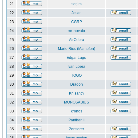
21
serjim
22
Josan
23
CGRP
24
mr. novato
25
AirCobra
26
Mario Rios (Maritofen)
27
Edgar Lugo
28
Ivan Loera
29
TOGO
30
Dragon
31
Khisanth
32
MONOSABIUS
33
kronos
34
Panther II
35
Zerstorer