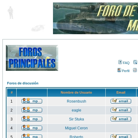
FAQ
Perfil
Foros de discusión
#
Nombre de Usuario
Email
1
Rosenbush
2
eagle
3
Sir Stuka
4
Miguel Ceron
5
Roberto