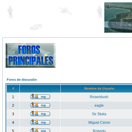
Foros de discusión
#
Nombre de Usuario
1
Rosenbush
2
eagle
3
Sir Stuka
4
Miguel Ceron
5
Roberto