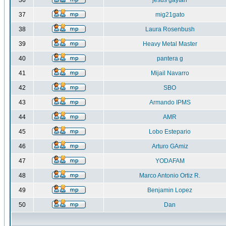
36
jesus gaytan
37
mig21gato
38
Laura Rosenbush
39
Heavy Metal Master
40
pantera g
41
Mijail Navarro
42
SBO
43
Armando IPMS
44
AMR
45
Lobo Estepario
46
Arturo GAmiz
47
YODAFAM
48
Marco Antonio Ortiz R.
49
Benjamin Lopez
50
Dan