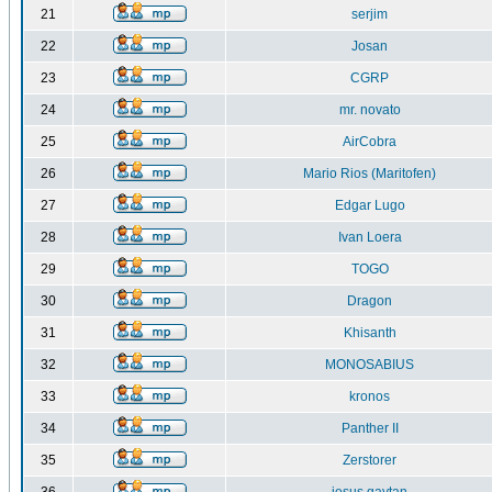
21
serjim
22
Josan
23
CGRP
24
mr. novato
25
AirCobra
26
Mario Rios (Maritofen)
27
Edgar Lugo
28
Ivan Loera
29
TOGO
30
Dragon
31
Khisanth
32
MONOSABIUS
33
kronos
34
Panther II
35
Zerstorer