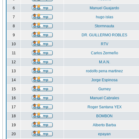
6
Manuel Guajardo
7
hugo islas
8
Stormnauta
9
DR. GUILLERMO ROBLES
10
RTV
11
Carlos Zermeño
12
M.A.N.
13
rodolfo pena martinez
14
Jorge Espinosa
15
Gurney
16
Manuel Cabrales
17
Roger Santana YEX
18
BOMBON
19
Alberto Barba
20
epayan