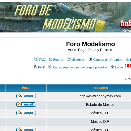
Foro Modelismo
Arma, Pega, Pinta y Disfruta.
FAQ
Buscar
Miembros
Grupos de Usuarios
Perfil
Entre para ver sus mensajes privados
Login
Ord
Email
Ubicación
http://www.hobbymex.com
Estado de Mexico
México, D.F.
Mexico D.F.
México, D.F.