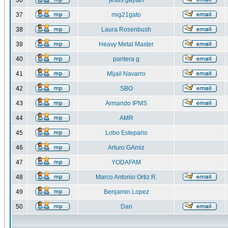
36
jesus gaytan
37
mig21gato
38
Laura Rosenbush
39
Heavy Metal Master
40
pantera g
41
Mijail Navarro
42
SBO
43
Armando IPMS
44
AMR
45
Lobo Estepario
46
Arturo GAmiz
47
YODAFAM
48
Marco Antonio Ortiz R.
49
Benjamin Lopez
50
Dan