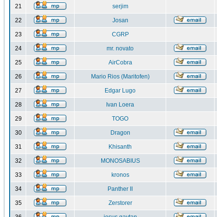
21
serjim
22
Josan
23
CGRP
24
mr. novato
25
AirCobra
26
Mario Rios (Maritofen)
27
Edgar Lugo
28
Ivan Loera
29
TOGO
30
Dragon
31
Khisanth
32
MONOSABIUS
33
kronos
34
Panther II
35
Zerstorer