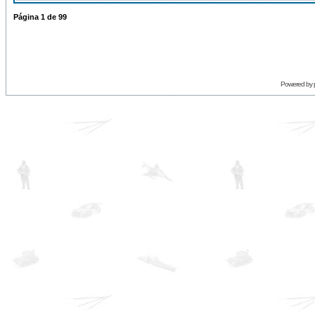
Página
1
de
99
Powered by