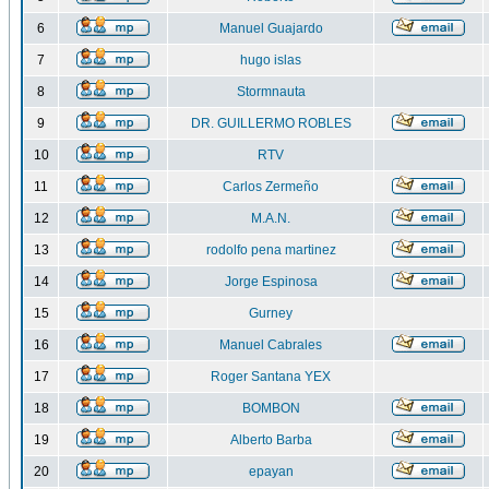
6
Manuel Guajardo
7
hugo islas
8
Stormnauta
9
DR. GUILLERMO ROBLES
10
RTV
11
Carlos Zermeño
12
M.A.N.
13
rodolfo pena martinez
14
Jorge Espinosa
15
Gurney
16
Manuel Cabrales
17
Roger Santana YEX
18
BOMBON
19
Alberto Barba
20
epayan