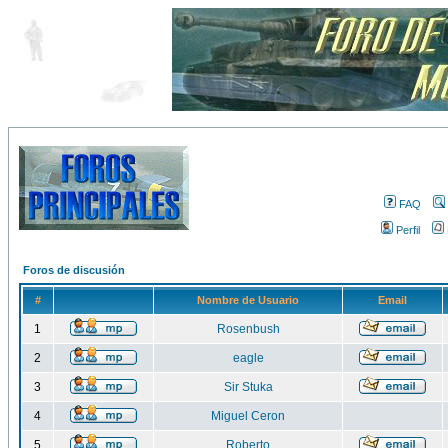
FAQ
Perfil
Foros de discusión
#
Nombre de Usuario
Email
1
Rosenbush
2
eagle
3
Sir Stuka
4
Miguel Ceron
5
Roberto