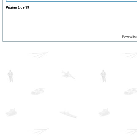
Página
1
de
99
Powered by