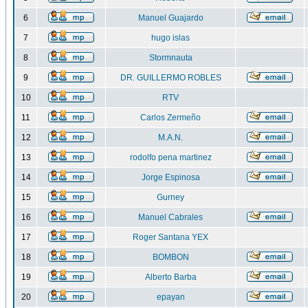
6
Manuel Guajardo
7
hugo islas
8
Stormnauta
9
DR. GUILLERMO ROBLES
10
RTV
11
Carlos Zermeño
12
M.A.N.
13
rodolfo pena martinez
14
Jorge Espinosa
15
Gurney
16
Manuel Cabrales
17
Roger Santana YEX
18
BOMBON
19
Alberto Barba
20
epayan