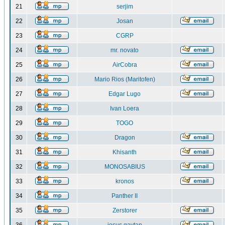
21
serjim
22
Josan
23
CGRP
24
mr. novato
25
AirCobra
26
Mario Rios (Maritofen)
27
Edgar Lugo
28
Ivan Loera
29
TOGO
30
Dragon
31
Khisanth
32
MONOSABIUS
33
kronos
34
Panther II
35
Zerstorer