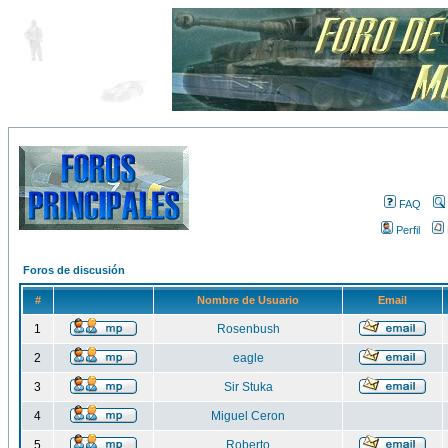
FAQ
Perfil
Foros de discusión
#
Nombre de Usuario
Email
1
Rosenbush
2
eagle
3
Sir Stuka
4
Miguel Ceron
5
Roberto