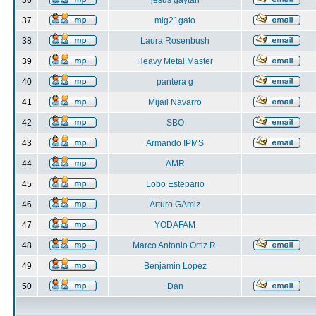
36
jesus gaytan
37
mig21gato
38
Laura Rosenbush
39
Heavy Metal Master
40
pantera g
41
Mijail Navarro
42
SBO
43
Armando IPMS
44
AMR
45
Lobo Estepario
46
Arturo GAmiz
47
YODAFAM
48
Marco Antonio Ortiz R.
49
Benjamin Lopez
50
Dan