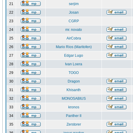
21
serjim
22
Josan
23
CGRP
24
mr. novato
25
AirCobra
26
Mario Rios (Maritofen)
27
Edgar Lugo
28
Ivan Loera
29
TOGO
30
Dragon
31
Khisanth
32
MONOSABIUS
33
kronos
34
Panther II
35
Zerstorer