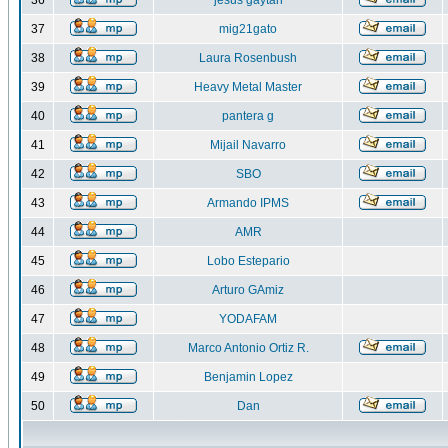
36
jesus gaytan
37
mig21gato
38
Laura Rosenbush
39
Heavy Metal Master
40
pantera g
41
Mijail Navarro
42
SBO
43
Armando IPMS
44
AMR
45
Lobo Estepario
46
Arturo GAmiz
47
YODAFAM
48
Marco Antonio Ortiz R.
49
Benjamin Lopez
50
Dan