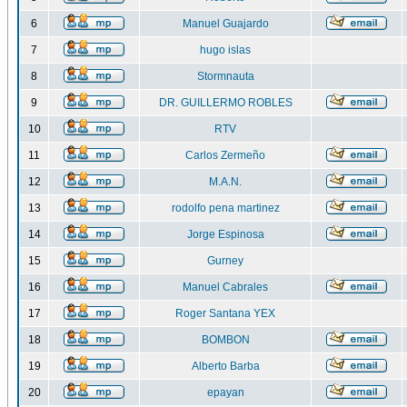
6
Manuel Guajardo
7
hugo islas
8
Stormnauta
9
DR. GUILLERMO ROBLES
10
RTV
11
Carlos Zermeño
12
M.A.N.
13
rodolfo pena martinez
14
Jorge Espinosa
15
Gurney
16
Manuel Cabrales
17
Roger Santana YEX
18
BOMBON
19
Alberto Barba
20
epayan