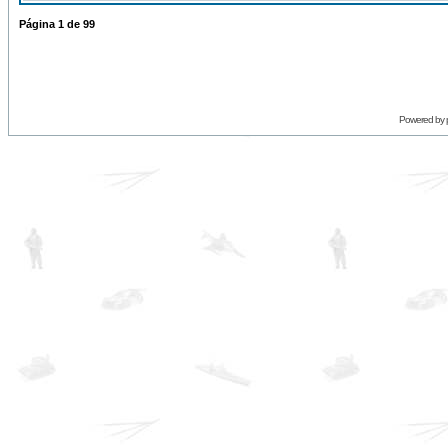
Página
1
de
99
Powered by