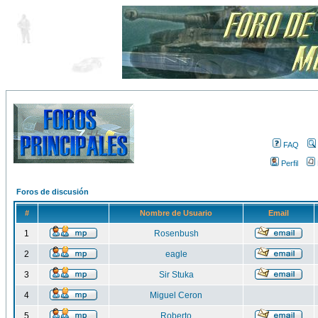
FAQ
Perfil
Foros de discusión
#
Nombre de Usuario
Email
1
Rosenbush
2
eagle
3
Sir Stuka
4
Miguel Ceron
5
Roberto