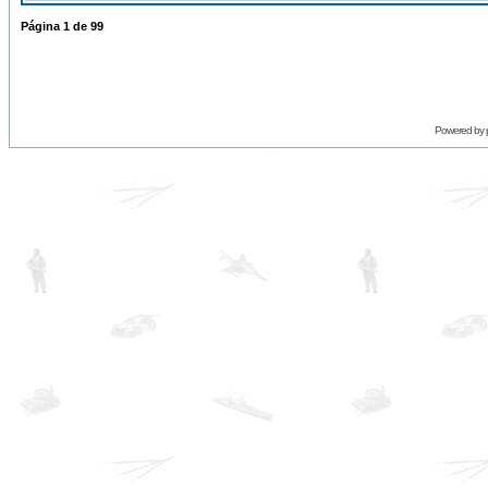
Página
1
de
99
Powered by