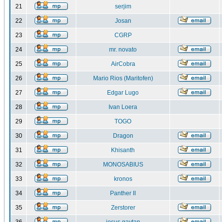
21
serjim
22
Josan
23
CGRP
24
mr. novato
25
AirCobra
26
Mario Rios (Maritofen)
27
Edgar Lugo
28
Ivan Loera
29
TOGO
30
Dragon
31
Khisanth
32
MONOSABIUS
33
kronos
34
Panther II
35
Zerstorer