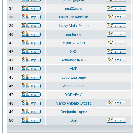
36
jesus gaytan
37
mig21gato
38
Laura Rosenbush
39
Heavy Metal Master
40
pantera g
41
Mijail Navarro
42
SBO
43
Armando IPMS
44
AMR
45
Lobo Estepario
46
Arturo GAmiz
47
YODAFAM
48
Marco Antonio Ortiz R.
49
Benjamin Lopez
50
Dan