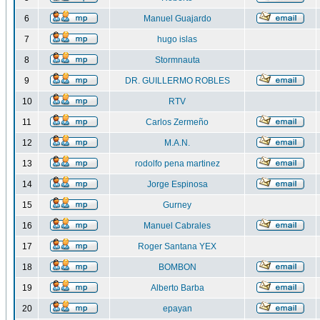
6
Manuel Guajardo
7
hugo islas
8
Stormnauta
9
DR. GUILLERMO ROBLES
10
RTV
11
Carlos Zermeño
12
M.A.N.
13
rodolfo pena martinez
14
Jorge Espinosa
15
Gurney
16
Manuel Cabrales
17
Roger Santana YEX
18
BOMBON
19
Alberto Barba
20
epayan