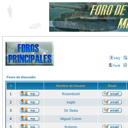
FAQ
Perfil
Foros de discusión
#
Nombre de Usuario
Email
1
Rosenbush
2
eagle
3
Sir Stuka
4
Miguel Ceron
5
Roberto