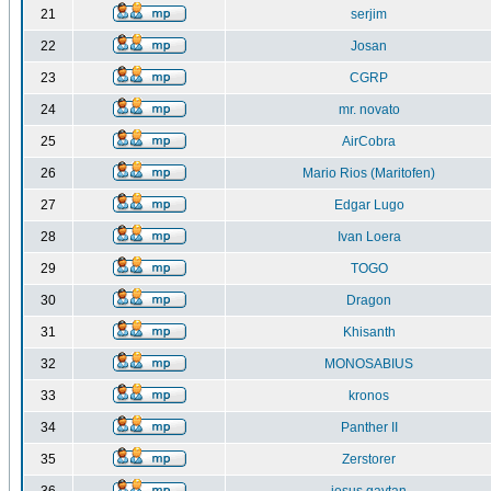
21
serjim
22
Josan
23
CGRP
24
mr. novato
25
AirCobra
26
Mario Rios (Maritofen)
27
Edgar Lugo
28
Ivan Loera
29
TOGO
30
Dragon
31
Khisanth
32
MONOSABIUS
33
kronos
34
Panther II
35
Zerstorer