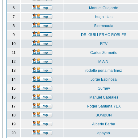
6
Manuel Guajardo
7
hugo islas
8
Stormnauta
9
DR. GUILLERMO ROBLES
10
RTV
11
Carlos Zermeño
12
M.A.N.
13
rodolfo pena martinez
14
Jorge Espinosa
15
Gurney
16
Manuel Cabrales
17
Roger Santana YEX
18
BOMBON
19
Alberto Barba
20
epayan