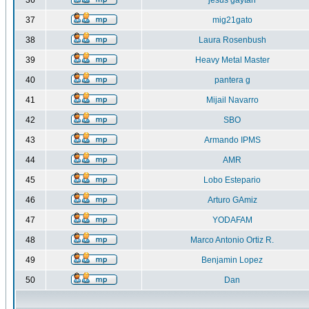
36
jesus gaytan
37
mig21gato
38
Laura Rosenbush
39
Heavy Metal Master
40
pantera g
41
Mijail Navarro
42
SBO
43
Armando IPMS
44
AMR
45
Lobo Estepario
46
Arturo GAmiz
47
YODAFAM
48
Marco Antonio Ortiz R.
49
Benjamin Lopez
50
Dan