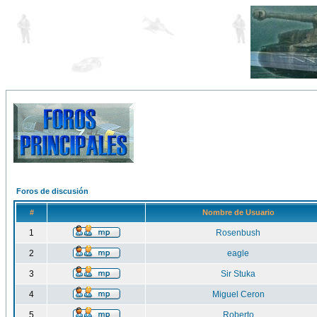
Foros de discusión
#
Nombre de Usuario
1
Rosenbush
2
eagle
3
Sir Stuka
4
Miguel Ceron
5
Roberto