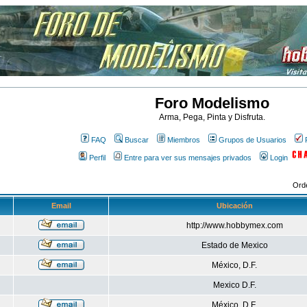
Foro Modelismo
Arma, Pega, Pinta y Disfruta.
FAQ
Buscar
Miembros
Grupos de Usuarios
Perfil
Entre para ver sus mensajes privados
Login
Ord
Email
Ubicación
http://www.hobbymex.com
Estado de Mexico
México, D.F.
Mexico D.F.
México, D.F.