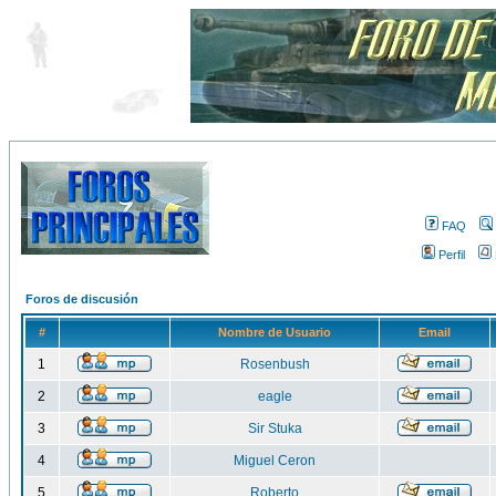
FAQ
Perfil
Foros de discusión
#
Nombre de Usuario
Email
1
Rosenbush
2
eagle
3
Sir Stuka
4
Miguel Ceron
5
Roberto