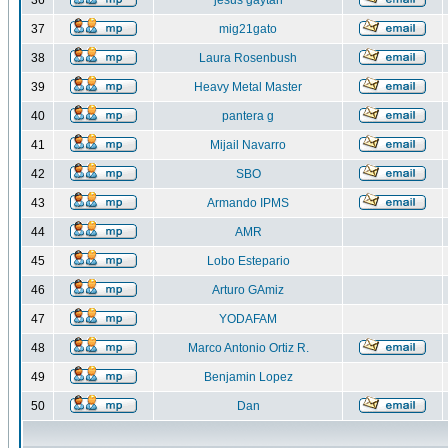
36
jesus gaytan
37
mig21gato
38
Laura Rosenbush
39
Heavy Metal Master
40
pantera g
41
Mijail Navarro
42
SBO
43
Armando IPMS
44
AMR
45
Lobo Estepario
46
Arturo GAmiz
47
YODAFAM
48
Marco Antonio Ortiz R.
49
Benjamin Lopez
50
Dan