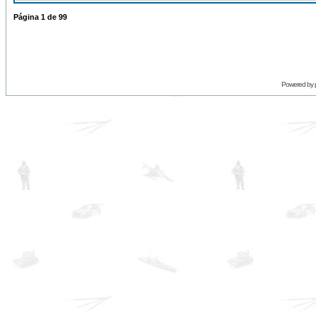
Página
1
de
99
Powered by