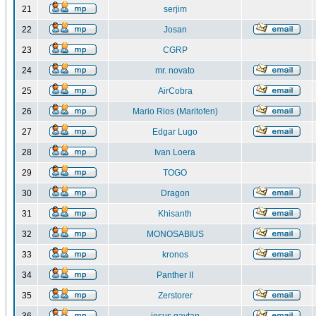
21
serjim
22
Josan
23
CGRP
24
mr. novato
25
AirCobra
26
Mario Rios (Maritofen)
27
Edgar Lugo
28
Ivan Loera
29
TOGO
30
Dragon
31
Khisanth
32
MONOSABIUS
33
kronos
34
Panther II
35
Zerstorer