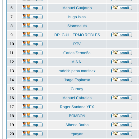
6
Manuel Guajardo
7
hugo islas
8
Stormnauta
9
DR. GUILLERMO ROBLES
10
RTV
11
Carlos Zermeño
12
M.A.N.
13
rodolfo pena martinez
14
Jorge Espinosa
15
Gurney
16
Manuel Cabrales
17
Roger Santana YEX
18
BOMBON
19
Alberto Barba
20
epayan