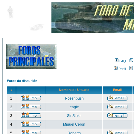
FAQ
Perfil
Foros de discusión
#
Nombre de Usuario
Email
1
Rosenbush
2
eagle
3
Sir Stuka
4
Miguel Ceron
5
Roberto