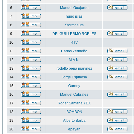
6
Manuel Guajardo
7
hugo islas
8
Stormnauta
9
DR. GUILLERMO ROBLES
10
RTV
11
Carlos Zermeño
12
M.A.N.
13
rodolfo pena martinez
14
Jorge Espinosa
15
Gurney
16
Manuel Cabrales
17
Roger Santana YEX
18
BOMBON
19
Alberto Barba
20
epayan