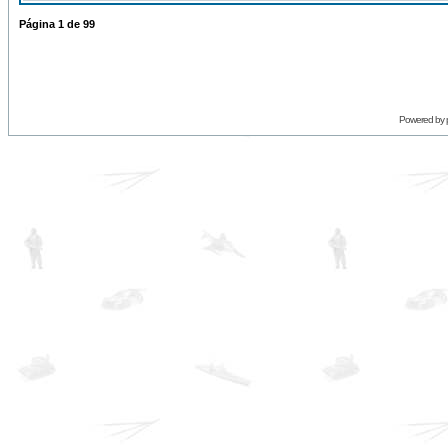
Página
1
de
99
Powered by