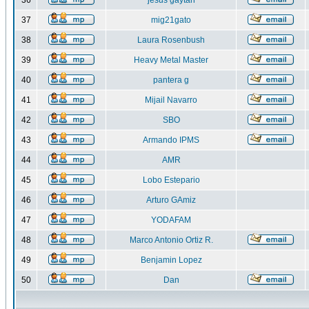
36
jesus gaytan
37
mig21gato
38
Laura Rosenbush
39
Heavy Metal Master
40
pantera g
41
Mijail Navarro
42
SBO
43
Armando IPMS
44
AMR
45
Lobo Estepario
46
Arturo GAmiz
47
YODAFAM
48
Marco Antonio Ortiz R.
49
Benjamin Lopez
50
Dan