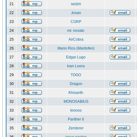
21
serjim
22
Josan
23
CGRP
24
mr. novato
25
AirCobra
26
Mario Rios (Maritofen)
27
Edgar Lugo
28
Ivan Loera
29
TOGO
30
Dragon
31
Khisanth
32
MONOSABIUS
33
kronos
34
Panther II
35
Zerstorer