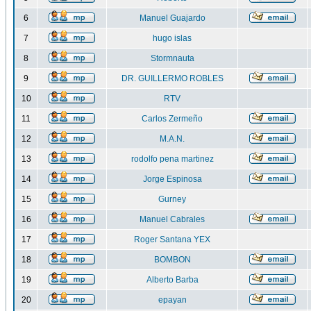
6
Manuel Guajardo
7
hugo islas
8
Stormnauta
9
DR. GUILLERMO ROBLES
10
RTV
11
Carlos Zermeño
12
M.A.N.
13
rodolfo pena martinez
14
Jorge Espinosa
15
Gurney
16
Manuel Cabrales
17
Roger Santana YEX
18
BOMBON
19
Alberto Barba
20
epayan