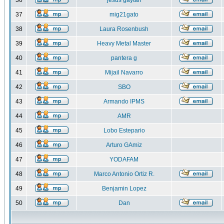
36
jesus gaytan
37
mig21gato
38
Laura Rosenbush
39
Heavy Metal Master
40
pantera g
41
Mijail Navarro
42
SBO
43
Armando IPMS
44
AMR
45
Lobo Estepario
46
Arturo GAmiz
47
YODAFAM
48
Marco Antonio Ortiz R.
49
Benjamin Lopez
50
Dan