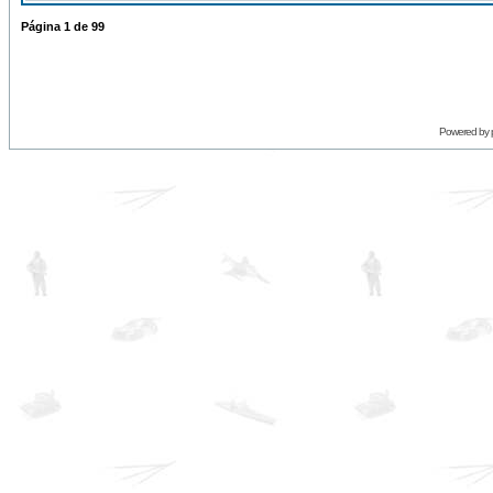
Página
1
de
99
Powered by