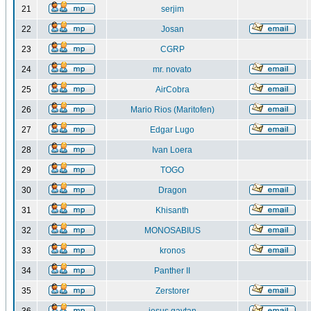
21
serjim
22
Josan
23
CGRP
24
mr. novato
25
AirCobra
26
Mario Rios (Maritofen)
27
Edgar Lugo
28
Ivan Loera
29
TOGO
30
Dragon
31
Khisanth
32
MONOSABIUS
33
kronos
34
Panther II
35
Zerstorer