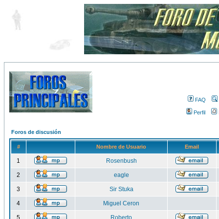
FAQ
Perfil
Foros de discusión
#
Nombre de Usuario
Email
1
Rosenbush
2
eagle
3
Sir Stuka
4
Miguel Ceron
5
Roberto