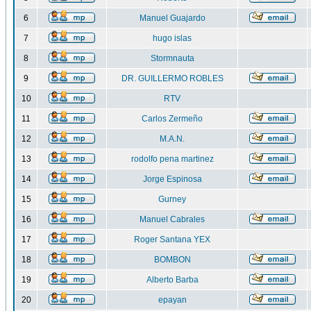
6
Manuel Guajardo
7
hugo islas
8
Stormnauta
9
DR. GUILLERMO ROBLES
10
RTV
11
Carlos Zermeño
12
M.A.N.
13
rodolfo pena martinez
14
Jorge Espinosa
15
Gurney
16
Manuel Cabrales
17
Roger Santana YEX
18
BOMBON
19
Alberto Barba
20
epayan