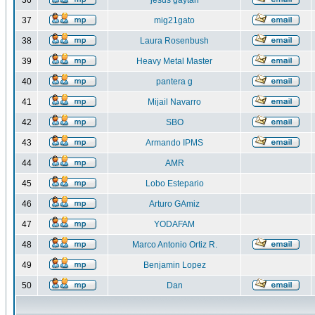
36
jesus gaytan
37
mig21gato
38
Laura Rosenbush
39
Heavy Metal Master
40
pantera g
41
Mijail Navarro
42
SBO
43
Armando IPMS
44
AMR
45
Lobo Estepario
46
Arturo GAmiz
47
YODAFAM
48
Marco Antonio Ortiz R.
49
Benjamin Lopez
50
Dan