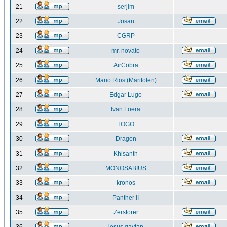
21
serjim
22
Josan
23
CGRP
24
mr. novato
25
AirCobra
26
Mario Rios (Maritofen)
27
Edgar Lugo
28
Ivan Loera
29
TOGO
30
Dragon
31
Khisanth
32
MONOSABIUS
33
kronos
34
Panther II
35
Zerstorer