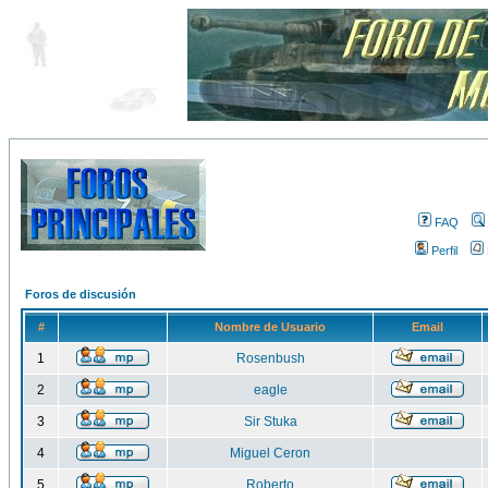
FAQ
Perfil
Foros de discusión
#
Nombre de Usuario
Email
1
Rosenbush
2
eagle
3
Sir Stuka
4
Miguel Ceron
5
Roberto