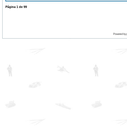
Página
1
de
99
Powered by