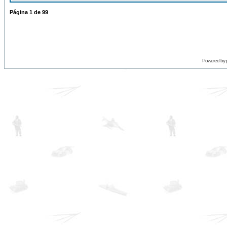
Página
1
de
99
Powered by