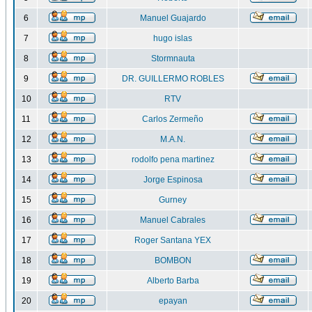
6
Manuel Guajardo
7
hugo islas
8
Stormnauta
9
DR. GUILLERMO ROBLES
10
RTV
11
Carlos Zermeño
12
M.A.N.
13
rodolfo pena martinez
14
Jorge Espinosa
15
Gurney
16
Manuel Cabrales
17
Roger Santana YEX
18
BOMBON
19
Alberto Barba
20
epayan