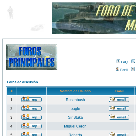
FAQ
Perfil
Foros de discusión
#
Nombre de Usuario
Email
1
Rosenbush
2
eagle
3
Sir Stuka
4
Miguel Ceron
5
Roberto