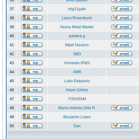
36
jesus gaytan
37
mig21gato
38
Laura Rosenbush
39
Heavy Metal Master
40
pantera g
41
Mijail Navarro
42
SBO
43
Armando IPMS
44
AMR
45
Lobo Estepario
46
Arturo GAmiz
47
YODAFAM
48
Marco Antonio Ortiz R.
49
Benjamin Lopez
50
Dan