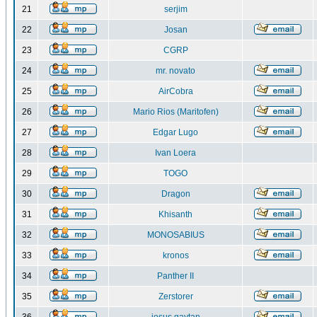
21
serjim
22
Josan
23
CGRP
24
mr. novato
25
AirCobra
26
Mario Rios (Maritofen)
27
Edgar Lugo
28
Ivan Loera
29
TOGO
30
Dragon
31
Khisanth
32
MONOSABIUS
33
kronos
34
Panther II
35
Zerstorer