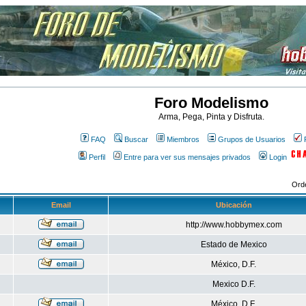
Foro Modelismo
Arma, Pega, Pinta y Disfruta.
FAQ
Buscar
Miembros
Grupos de Usuarios
Perfil
Entre para ver sus mensajes privados
Login
Ord
Email
Ubicación
http://www.hobbymex.com
Estado de Mexico
México, D.F.
Mexico D.F.
México, D.F.