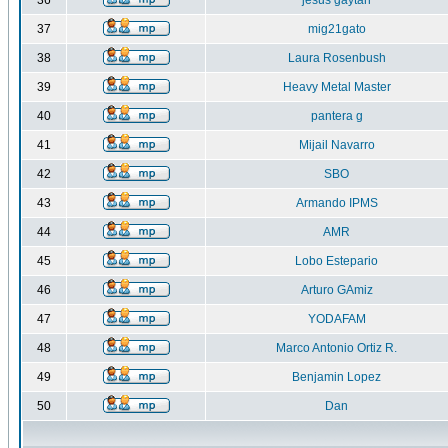
36
jesus gaytan
37
mig21gato
38
Laura Rosenbush
39
Heavy Metal Master
40
pantera g
41
Mijail Navarro
42
SBO
43
Armando IPMS
44
AMR
45
Lobo Estepario
46
Arturo GAmiz
47
YODAFAM
48
Marco Antonio Ortiz R.
49
Benjamin Lopez
50
Dan