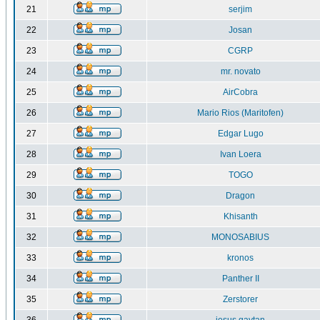
21
serjim
22
Josan
23
CGRP
24
mr. novato
25
AirCobra
26
Mario Rios (Maritofen)
27
Edgar Lugo
28
Ivan Loera
29
TOGO
30
Dragon
31
Khisanth
32
MONOSABIUS
33
kronos
34
Panther II
35
Zerstorer