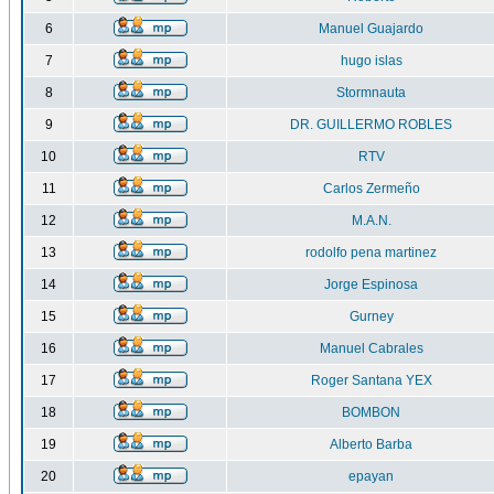
6
Manuel Guajardo
7
hugo islas
8
Stormnauta
9
DR. GUILLERMO ROBLES
10
RTV
11
Carlos Zermeño
12
M.A.N.
13
rodolfo pena martinez
14
Jorge Espinosa
15
Gurney
16
Manuel Cabrales
17
Roger Santana YEX
18
BOMBON
19
Alberto Barba
20
epayan