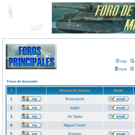
FAQ
Perfil
Foros de discusión
#
Nombre de Usuario
Email
1
Rosenbush
2
eagle
3
Sir Stuka
4
Miguel Ceron
5
Roberto