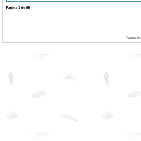
Página
1
de
99
Powered by