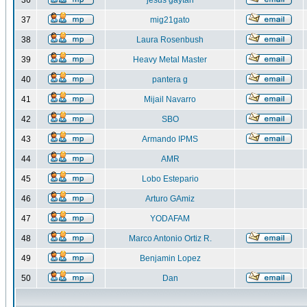
36
jesus gaytan
37
mig21gato
38
Laura Rosenbush
39
Heavy Metal Master
40
pantera g
41
Mijail Navarro
42
SBO
43
Armando IPMS
44
AMR
45
Lobo Estepario
46
Arturo GAmiz
47
YODAFAM
48
Marco Antonio Ortiz R.
49
Benjamin Lopez
50
Dan