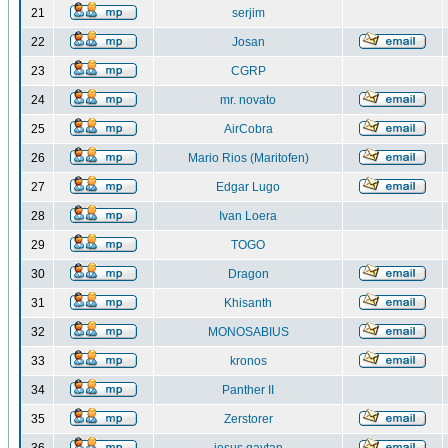
21
serjim
22
Josan
23
CGRP
24
mr. novato
25
AirCobra
26
Mario Rios (Maritofen)
27
Edgar Lugo
28
Ivan Loera
29
TOGO
30
Dragon
31
Khisanth
32
MONOSABIUS
33
kronos
34
Panther II
35
Zerstorer