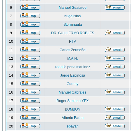
6
Manuel Guajardo
7
hugo islas
8
Stormnauta
9
DR. GUILLERMO ROBLES
10
RTV
11
Carlos Zermeño
12
M.A.N.
13
rodolfo pena martinez
14
Jorge Espinosa
15
Gurney
16
Manuel Cabrales
17
Roger Santana YEX
18
BOMBON
19
Alberto Barba
20
epayan