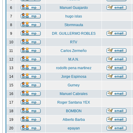
6
Manuel Guajardo
7
hugo islas
8
Stormnauta
9
DR. GUILLERMO ROBLES
10
RTV
11
Carlos Zermeño
12
M.A.N.
13
rodolfo pena martinez
14
Jorge Espinosa
15
Gurney
16
Manuel Cabrales
17
Roger Santana YEX
18
BOMBON
19
Alberto Barba
20
epayan