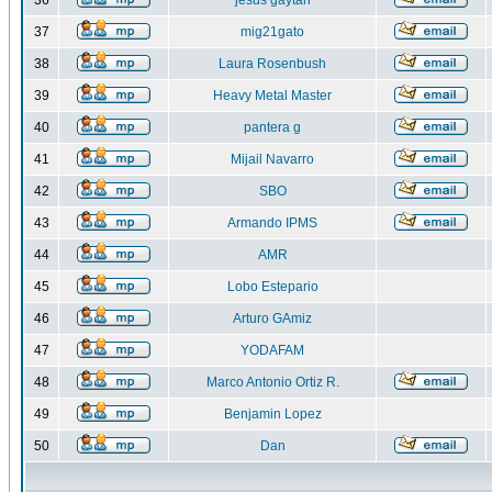
36
jesus gaytan
37
mig21gato
38
Laura Rosenbush
39
Heavy Metal Master
40
pantera g
41
Mijail Navarro
42
SBO
43
Armando IPMS
44
AMR
45
Lobo Estepario
46
Arturo GAmiz
47
YODAFAM
48
Marco Antonio Ortiz R.
49
Benjamin Lopez
50
Dan