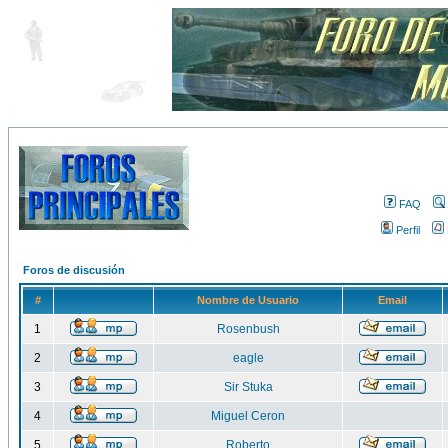
FAQ
Perfil
Foros de discusión
#
Nombre de Usuario
Email
1
Rosenbush
2
eagle
3
Sir Stuka
4
Miguel Ceron
5
Roberto