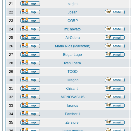
21
serjim
22
Josan
23
CGRP
24
mr. novato
25
AirCobra
26
Mario Rios (Maritofen)
27
Edgar Lugo
28
Ivan Loera
29
TOGO
30
Dragon
31
Khisanth
32
MONOSABIUS
33
kronos
34
Panther II
35
Zerstorer