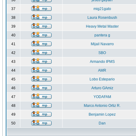
36
jesus gaytan
37
mig21gato
38
Laura Rosenbush
39
Heavy Metal Master
40
pantera g
41
Mijail Navarro
42
SBO
43
Armando IPMS
44
AMR
45
Lobo Estepario
46
Arturo GAmiz
47
YODAFAM
48
Marco Antonio Ortiz R.
49
Benjamin Lopez
50
Dan