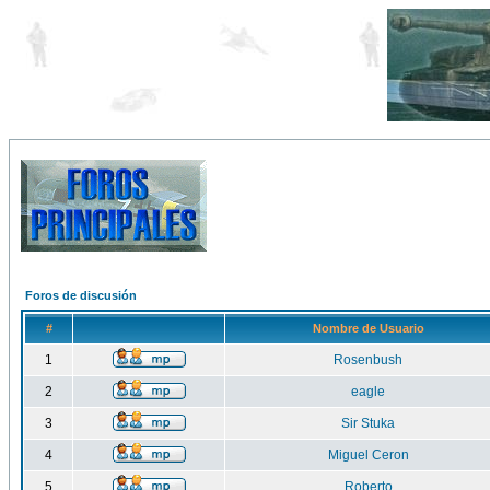
Foros de discusión
#
Nombre de Usuario
1
Rosenbush
2
eagle
3
Sir Stuka
4
Miguel Ceron
5
Roberto