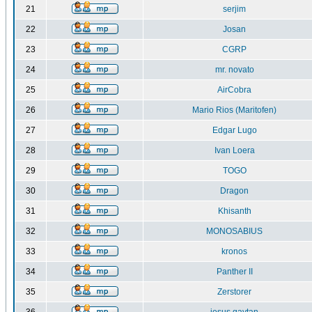
21
serjim
22
Josan
23
CGRP
24
mr. novato
25
AirCobra
26
Mario Rios (Maritofen)
27
Edgar Lugo
28
Ivan Loera
29
TOGO
30
Dragon
31
Khisanth
32
MONOSABIUS
33
kronos
34
Panther II
35
Zerstorer