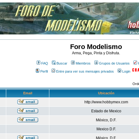
Foro Modelismo
Arma, Pega, Pinta y Disfruta.
FAQ
Buscar
Miembros
Grupos de Usuarios
Perfil
Entre para ver sus mensajes privados
Login
Ord
Email
Ubicación
http://www.hobbymex.com
Estado de Mexico
México, D.F.
Mexico D.F.
México, D.F.