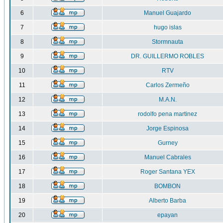
6
Manuel Guajardo
7
hugo islas
8
Stormnauta
9
DR. GUILLERMO ROBLES
10
RTV
11
Carlos Zermeño
12
M.A.N.
13
rodolfo pena martinez
14
Jorge Espinosa
15
Gurney
16
Manuel Cabrales
17
Roger Santana YEX
18
BOMBON
19
Alberto Barba
20
epayan