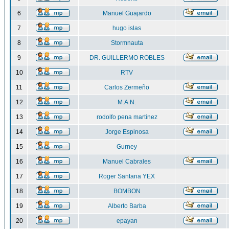
6
Manuel Guajardo
7
hugo islas
8
Stormnauta
9
DR. GUILLERMO ROBLES
10
RTV
11
Carlos Zermeño
12
M.A.N.
13
rodolfo pena martinez
14
Jorge Espinosa
15
Gurney
16
Manuel Cabrales
17
Roger Santana YEX
18
BOMBON
19
Alberto Barba
20
epayan