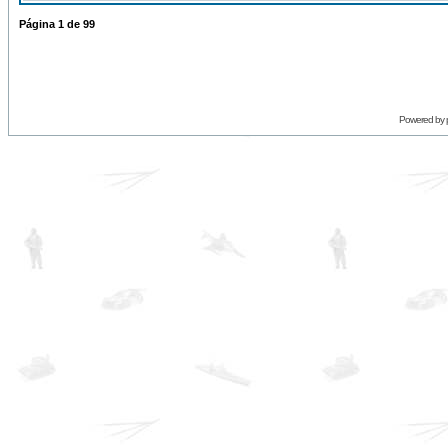
Página
1
de
99
Powered by