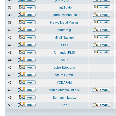
36
jesus gaytan
37
mig21gato
38
Laura Rosenbush
39
Heavy Metal Master
40
pantera g
41
Mijail Navarro
42
SBO
43
Armando IPMS
44
AMR
45
Lobo Estepario
46
Arturo GAmiz
47
YODAFAM
48
Marco Antonio Ortiz R.
49
Benjamin Lopez
50
Dan