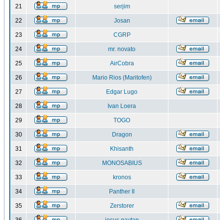
21
serjim
22
Josan
23
CGRP
24
mr. novato
25
AirCobra
26
Mario Rios (Maritofen)
27
Edgar Lugo
28
Ivan Loera
29
TOGO
30
Dragon
31
Khisanth
32
MONOSABIUS
33
kronos
34
Panther II
35
Zerstorer