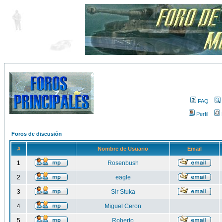
FAQ
Perfil
Foros de discusión
#
Nombre de Usuario
Email
1
Rosenbush
2
eagle
3
Sir Stuka
4
Miguel Ceron
5
Roberto