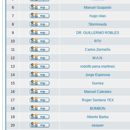
6
Manuel Guajardo
7
hugo islas
8
Stormnauta
9
DR. GUILLERMO ROBLES
10
RTV
11
Carlos Zermeño
12
M.A.N.
13
rodolfo pena martinez
14
Jorge Espinosa
15
Gurney
16
Manuel Cabrales
17
Roger Santana YEX
18
BOMBON
19
Alberto Barba
20
epayan