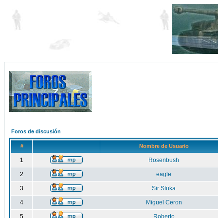
Foros de discusión
#
Nombre de Usuario
1
Rosenbush
2
eagle
3
Sir Stuka
4
Miguel Ceron
5
Roberto