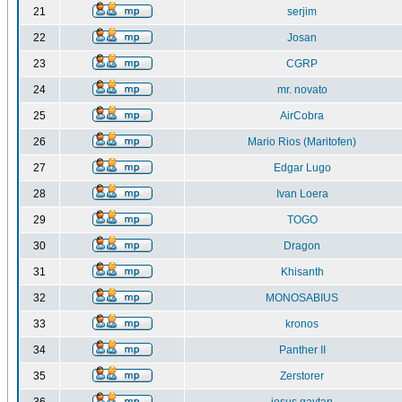
21
serjim
22
Josan
23
CGRP
24
mr. novato
25
AirCobra
26
Mario Rios (Maritofen)
27
Edgar Lugo
28
Ivan Loera
29
TOGO
30
Dragon
31
Khisanth
32
MONOSABIUS
33
kronos
34
Panther II
35
Zerstorer