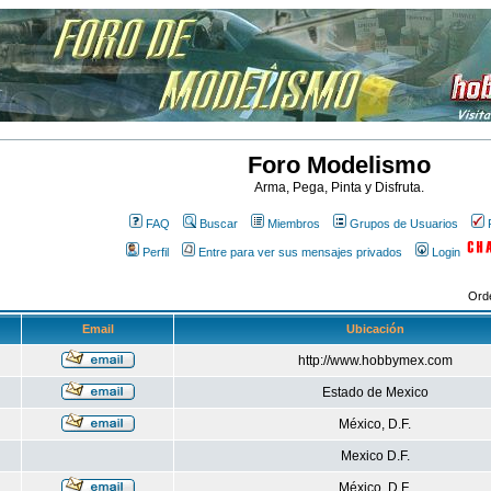
Foro Modelismo
Arma, Pega, Pinta y Disfruta.
FAQ
Buscar
Miembros
Grupos de Usuarios
Perfil
Entre para ver sus mensajes privados
Login
Ord
Email
Ubicación
http://www.hobbymex.com
Estado de Mexico
México, D.F.
Mexico D.F.
México, D.F.