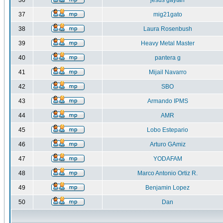
36
jesus gaytan
37
mig21gato
38
Laura Rosenbush
39
Heavy Metal Master
40
pantera g
41
Mijail Navarro
42
SBO
43
Armando IPMS
44
AMR
45
Lobo Estepario
46
Arturo GAmiz
47
YODAFAM
48
Marco Antonio Ortiz R.
49
Benjamin Lopez
50
Dan