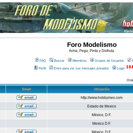
Foro Modelismo
Arma, Pega, Pinta y Disfruta.
FAQ
Buscar
Miembros
Grupos de Usuarios
Perfil
Entre para ver sus mensajes privados
Login
Ord
Email
Ubicación
http://www.hobbymex.com
Estado de Mexico
México, D.F.
Mexico D.F.
México, D.F.