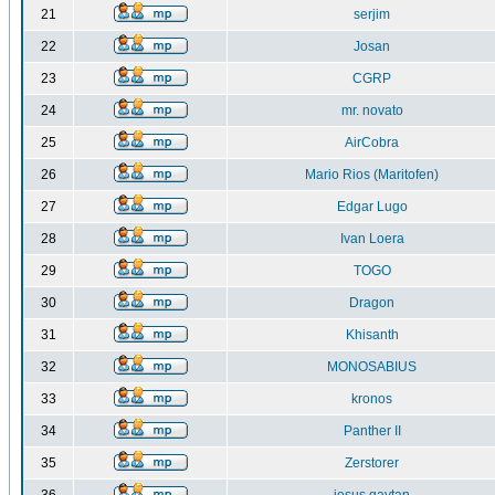
21
serjim
22
Josan
23
CGRP
24
mr. novato
25
AirCobra
26
Mario Rios (Maritofen)
27
Edgar Lugo
28
Ivan Loera
29
TOGO
30
Dragon
31
Khisanth
32
MONOSABIUS
33
kronos
34
Panther II
35
Zerstorer