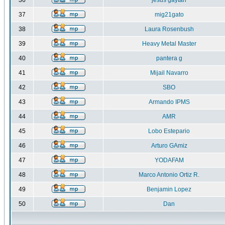
36
jesus gaytan
37
mig21gato
38
Laura Rosenbush
39
Heavy Metal Master
40
pantera g
41
Mijail Navarro
42
SBO
43
Armando IPMS
44
AMR
45
Lobo Estepario
46
Arturo GAmiz
47
YODAFAM
48
Marco Antonio Ortiz R.
49
Benjamin Lopez
50
Dan