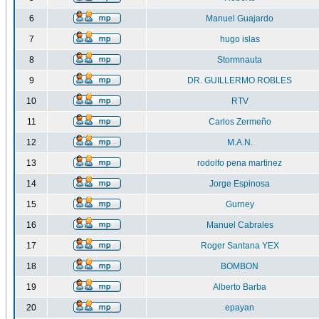
6
Manuel Guajardo
7
hugo islas
8
Stormnauta
9
DR. GUILLERMO ROBLES
10
RTV
11
Carlos Zermeño
12
M.A.N.
13
rodolfo pena martinez
14
Jorge Espinosa
15
Gurney
16
Manuel Cabrales
17
Roger Santana YEX
18
BOMBON
19
Alberto Barba
20
epayan