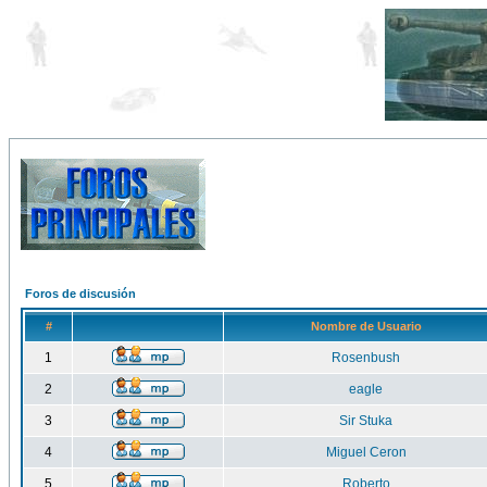
Foros de discusión
#
Nombre de Usuario
1
Rosenbush
2
eagle
3
Sir Stuka
4
Miguel Ceron
5
Roberto