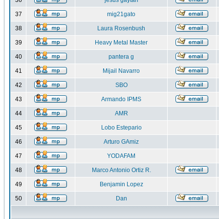
36
jesus gaytan
37
mig21gato
38
Laura Rosenbush
39
Heavy Metal Master
40
pantera g
41
Mijail Navarro
42
SBO
43
Armando IPMS
44
AMR
45
Lobo Estepario
46
Arturo GAmiz
47
YODAFAM
48
Marco Antonio Ortiz R.
49
Benjamin Lopez
50
Dan