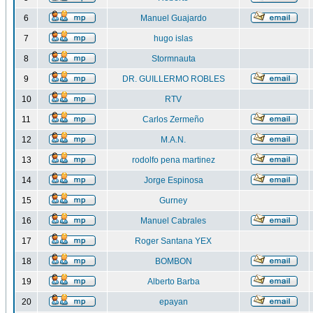
6
Manuel Guajardo
7
hugo islas
8
Stormnauta
9
DR. GUILLERMO ROBLES
10
RTV
11
Carlos Zermeño
12
M.A.N.
13
rodolfo pena martinez
14
Jorge Espinosa
15
Gurney
16
Manuel Cabrales
17
Roger Santana YEX
18
BOMBON
19
Alberto Barba
20
epayan