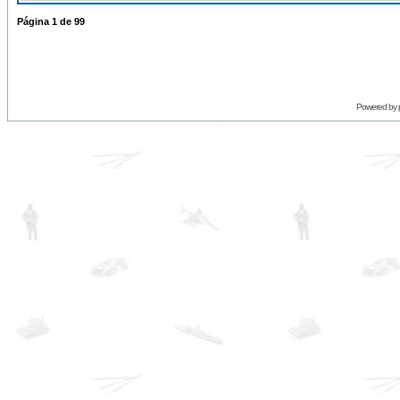
Página
1
de
99
Powered by