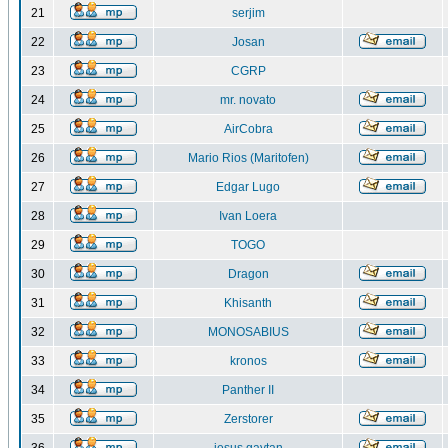
21
serjim
22
Josan
23
CGRP
24
mr. novato
25
AirCobra
26
Mario Rios (Maritofen)
27
Edgar Lugo
28
Ivan Loera
29
TOGO
30
Dragon
31
Khisanth
32
MONOSABIUS
33
kronos
34
Panther II
35
Zerstorer