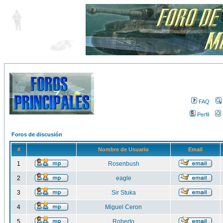
FAQ
Perfil
Foros de discusión
#
Nombre de Usuario
Email
1
Rosenbush
2
eagle
3
Sir Stuka
4
Miguel Ceron
5
Roberto