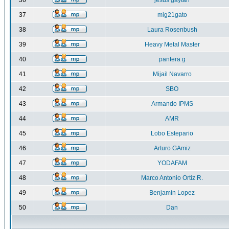
36
jesus gaytan
37
mig21gato
38
Laura Rosenbush
39
Heavy Metal Master
40
pantera g
41
Mijail Navarro
42
SBO
43
Armando IPMS
44
AMR
45
Lobo Estepario
46
Arturo GAmiz
47
YODAFAM
48
Marco Antonio Ortiz R.
49
Benjamin Lopez
50
Dan