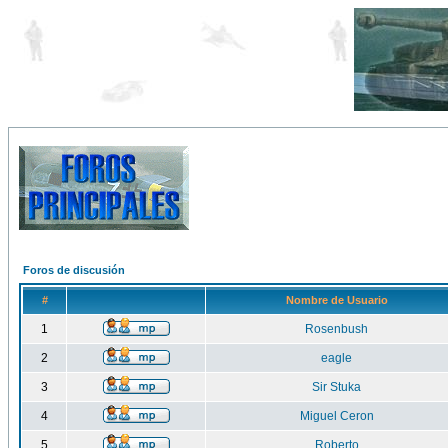
Foros de discusión
#
Nombre de Usuario
1
Rosenbush
2
eagle
3
Sir Stuka
4
Miguel Ceron
5
Roberto