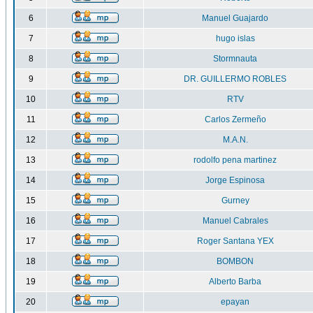
6
Manuel Guajardo
7
hugo islas
8
Stormnauta
9
DR. GUILLERMO ROBLES
10
RTV
11
Carlos Zermeño
12
M.A.N.
13
rodolfo pena martinez
14
Jorge Espinosa
15
Gurney
16
Manuel Cabrales
17
Roger Santana YEX
18
BOMBON
19
Alberto Barba
20
epayan