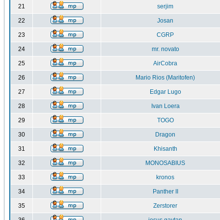
21
serjim
22
Josan
23
CGRP
24
mr. novato
25
AirCobra
26
Mario Rios (Maritofen)
27
Edgar Lugo
28
Ivan Loera
29
TOGO
30
Dragon
31
Khisanth
32
MONOSABIUS
33
kronos
34
Panther II
35
Zerstorer