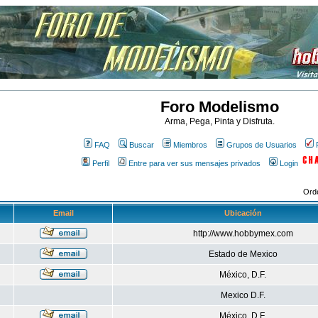
Foro Modelismo
Arma, Pega, Pinta y Disfruta.
FAQ
Buscar
Miembros
Grupos de Usuarios
Perfil
Entre para ver sus mensajes privados
Login
Ord
Email
Ubicación
http://www.hobbymex.com
Estado de Mexico
México, D.F.
Mexico D.F.
México, D.F.