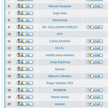
6
Manuel Guajardo
7
hugo islas
8
Stormnauta
9
DR. GUILLERMO ROBLES
10
RTV
11
Carlos Zermeño
12
M.A.N.
13
rodolfo pena martinez
14
Jorge Espinosa
15
Gurney
16
Manuel Cabrales
17
Roger Santana YEX
18
BOMBON
19
Alberto Barba
20
epayan