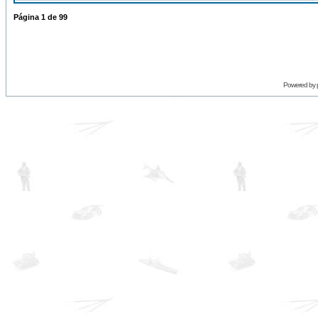
Página
1
de
99
Powered by