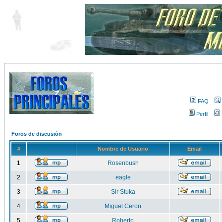
FAQ
Perfil
Foros de discusión
#
Nombre de Usuario
Email
1
Rosenbush
2
eagle
3
Sir Stuka
4
Miguel Ceron
5
Roberto