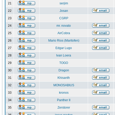
21
serjim
22
Josan
23
CGRP
24
mr. novato
25
AirCobra
26
Mario Rios (Maritofen)
27
Edgar Lugo
28
Ivan Loera
29
TOGO
30
Dragon
31
Khisanth
32
MONOSABIUS
33
kronos
34
Panther II
35
Zerstorer