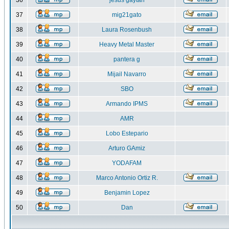
36
jesus gaytan
37
mig21gato
38
Laura Rosenbush
39
Heavy Metal Master
40
pantera g
41
Mijail Navarro
42
SBO
43
Armando IPMS
44
AMR
45
Lobo Estepario
46
Arturo GAmiz
47
YODAFAM
48
Marco Antonio Ortiz R.
49
Benjamin Lopez
50
Dan