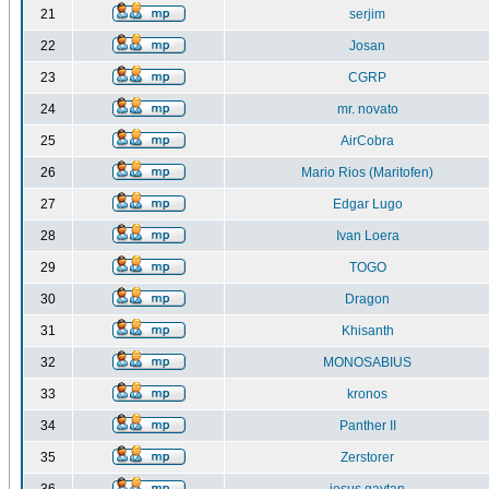
21
serjim
22
Josan
23
CGRP
24
mr. novato
25
AirCobra
26
Mario Rios (Maritofen)
27
Edgar Lugo
28
Ivan Loera
29
TOGO
30
Dragon
31
Khisanth
32
MONOSABIUS
33
kronos
34
Panther II
35
Zerstorer