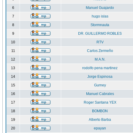
6
Manuel Guajardo
7
hugo islas
8
Stormnauta
9
DR. GUILLERMO ROBLES
10
RTV
11
Carlos Zermeño
12
M.A.N.
13
rodolfo pena martinez
14
Jorge Espinosa
15
Gurney
16
Manuel Cabrales
17
Roger Santana YEX
18
BOMBON
19
Alberto Barba
20
epayan