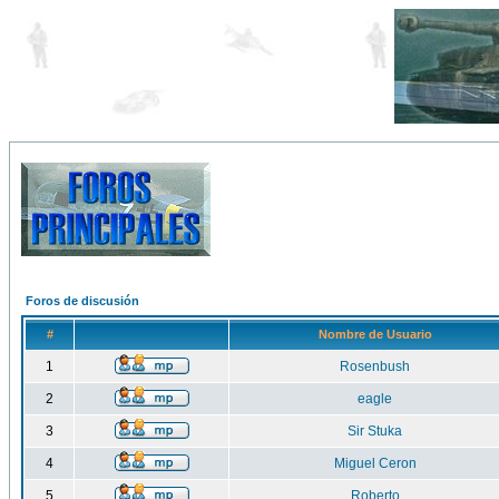
Foros de discusión
#
Nombre de Usuario
1
Rosenbush
2
eagle
3
Sir Stuka
4
Miguel Ceron
5
Roberto