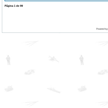
Página
1
de
99
Powered by