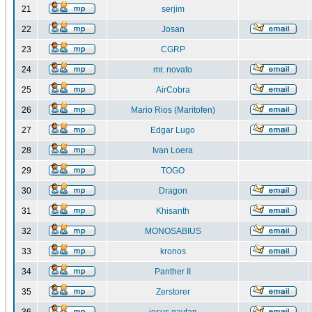
21
serjim
22
Josan
23
CGRP
24
mr. novato
25
AirCobra
26
Mario Rios (Maritofen)
27
Edgar Lugo
28
Ivan Loera
29
TOGO
30
Dragon
31
Khisanth
32
MONOSABIUS
33
kronos
34
Panther II
35
Zerstorer