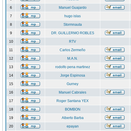
6
Manuel Guajardo
7
hugo islas
8
Stormnauta
9
DR. GUILLERMO ROBLES
10
RTV
11
Carlos Zermeño
12
M.A.N.
13
rodolfo pena martinez
14
Jorge Espinosa
15
Gurney
16
Manuel Cabrales
17
Roger Santana YEX
18
BOMBON
19
Alberto Barba
20
epayan