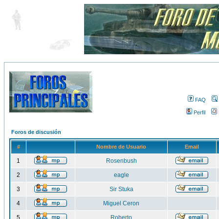
FAQ
Perfil
Foros de discusión
#
Nombre de Usuario
Email
1
Rosenbush
2
eagle
3
Sir Stuka
4
Miguel Ceron
5
Roberto