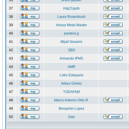
36
jesus gaytan
37
mig21gato
38
Laura Rosenbush
39
Heavy Metal Master
40
pantera g
41
Mijail Navarro
42
SBO
43
Armando IPMS
44
AMR
45
Lobo Estepario
46
Arturo GAmiz
47
YODAFAM
48
Marco Antonio Ortiz R.
49
Benjamin Lopez
50
Dan