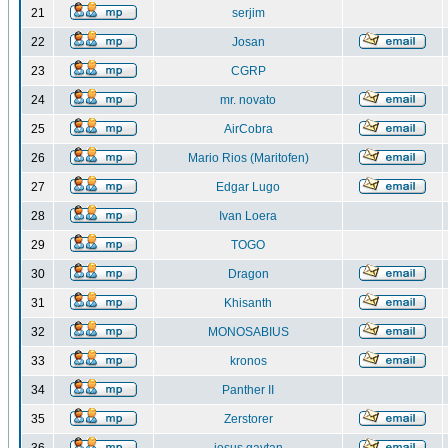
21
serjim
22
Josan
23
CGRP
24
mr. novato
25
AirCobra
26
Mario Rios (Maritofen)
27
Edgar Lugo
28
Ivan Loera
29
TOGO
30
Dragon
31
Khisanth
32
MONOSABIUS
33
kronos
34
Panther II
35
Zerstorer