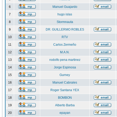
6
Manuel Guajardo
7
hugo islas
8
Stormnauta
9
DR. GUILLERMO ROBLES
10
RTV
11
Carlos Zermeño
12
M.A.N.
13
rodolfo pena martinez
14
Jorge Espinosa
15
Gurney
16
Manuel Cabrales
17
Roger Santana YEX
18
BOMBON
19
Alberto Barba
20
epayan