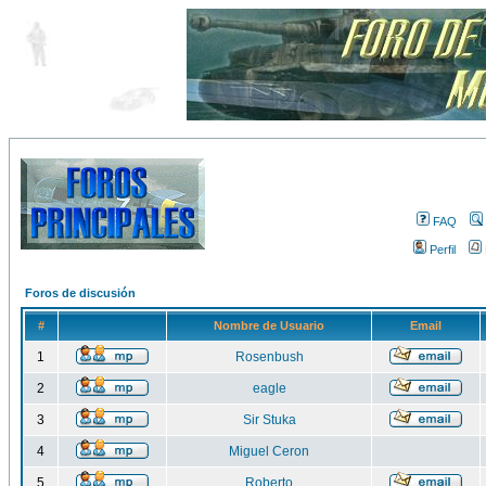
FAQ
Perfil
Foros de discusión
#
Nombre de Usuario
Email
1
Rosenbush
2
eagle
3
Sir Stuka
4
Miguel Ceron
5
Roberto