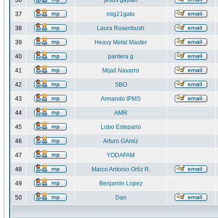
36
jesus gaytan
37
mig21gato
38
Laura Rosenbush
39
Heavy Metal Master
40
pantera g
41
Mijail Navarro
42
SBO
43
Armando IPMS
44
AMR
45
Lobo Estepario
46
Arturo GAmiz
47
YODAFAM
48
Marco Antonio Ortiz R.
49
Benjamin Lopez
50
Dan