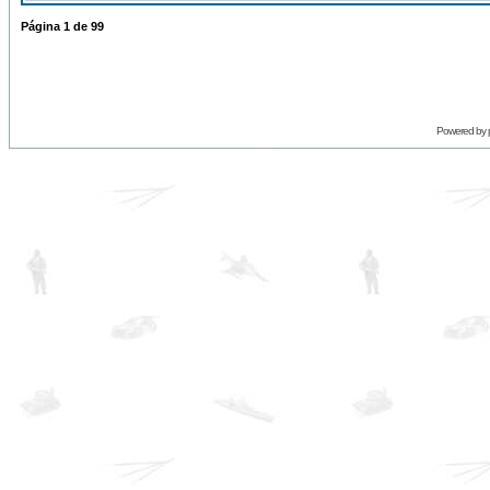
Página
1
de
99
Powered by