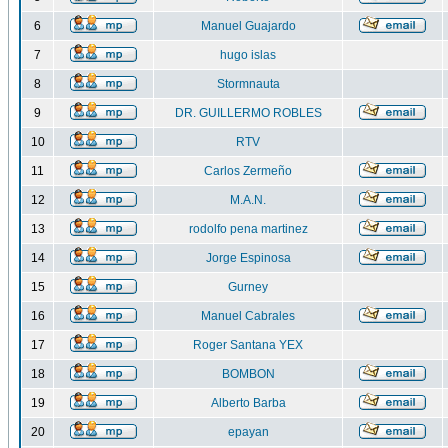
6
Manuel Guajardo
7
hugo islas
8
Stormnauta
9
DR. GUILLERMO ROBLES
10
RTV
11
Carlos Zermeño
12
M.A.N.
13
rodolfo pena martinez
14
Jorge Espinosa
15
Gurney
16
Manuel Cabrales
17
Roger Santana YEX
18
BOMBON
19
Alberto Barba
20
epayan