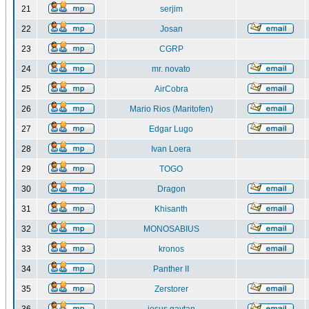
21
serjim
22
Josan
23
CGRP
24
mr. novato
25
AirCobra
26
Mario Rios (Maritofen)
27
Edgar Lugo
28
Ivan Loera
29
TOGO
30
Dragon
31
Khisanth
32
MONOSABIUS
33
kronos
34
Panther II
35
Zerstorer