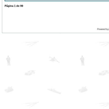
Página
1
de
99
Powered by