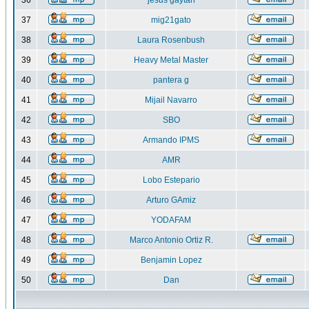
36
jesus gaytan
37
mig21gato
38
Laura Rosenbush
39
Heavy Metal Master
40
pantera g
41
Mijail Navarro
42
SBO
43
Armando IPMS
44
AMR
45
Lobo Estepario
46
Arturo GAmiz
47
YODAFAM
48
Marco Antonio Ortiz R.
49
Benjamin Lopez
50
Dan