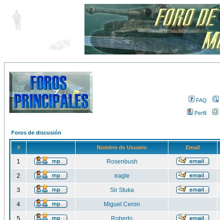
FAQ
Perfil
Foros de discusión
#
Nombre de Usuario
Email
1
Rosenbush
2
eagle
3
Sir Stuka
4
Miguel Ceron
5
Roberto