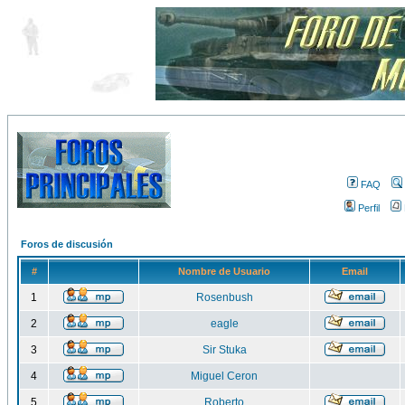
FAQ
Perfil
Foros de discusión
#
Nombre de Usuario
Email
1
Rosenbush
2
eagle
3
Sir Stuka
4
Miguel Ceron
5
Roberto