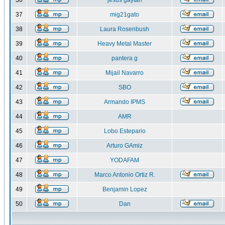
36
jesus gaytan
37
mig21gato
38
Laura Rosenbush
39
Heavy Metal Master
40
pantera g
41
Mijail Navarro
42
SBO
43
Armando IPMS
44
AMR
45
Lobo Estepario
46
Arturo GAmiz
47
YODAFAM
48
Marco Antonio Ortiz R.
49
Benjamin Lopez
50
Dan