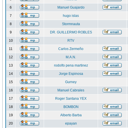
6
Manuel Guajardo
7
hugo islas
8
Stormnauta
9
DR. GUILLERMO ROBLES
10
RTV
11
Carlos Zermeño
12
M.A.N.
13
rodolfo pena martinez
14
Jorge Espinosa
15
Gurney
16
Manuel Cabrales
17
Roger Santana YEX
18
BOMBON
19
Alberto Barba
20
epayan