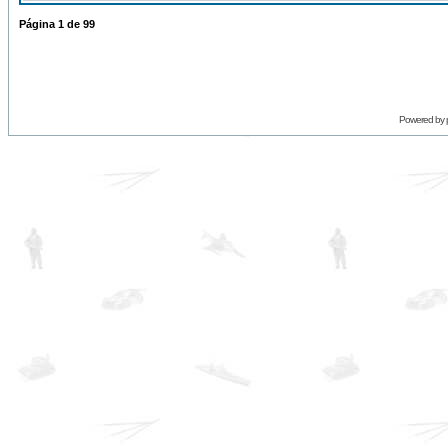
Página
1
de
99
Powered by