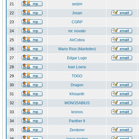
21
serjim
22
Josan
23
CGRP
24
mr. novato
25
AirCobra
26
Mario Rios (Maritofen)
27
Edgar Lugo
28
Ivan Loera
29
TOGO
30
Dragon
31
Khisanth
32
MONOSABIUS
33
kronos
34
Panther II
35
Zerstorer