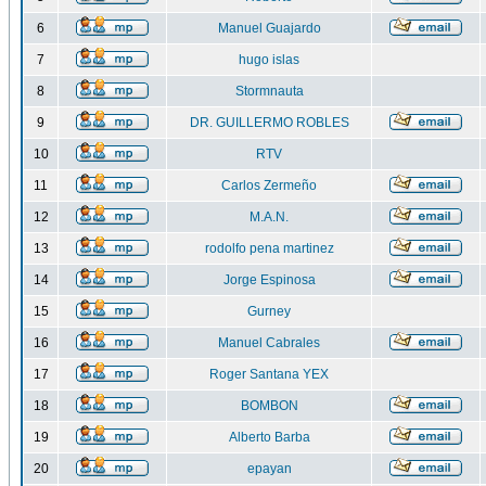
6
Manuel Guajardo
7
hugo islas
8
Stormnauta
9
DR. GUILLERMO ROBLES
10
RTV
11
Carlos Zermeño
12
M.A.N.
13
rodolfo pena martinez
14
Jorge Espinosa
15
Gurney
16
Manuel Cabrales
17
Roger Santana YEX
18
BOMBON
19
Alberto Barba
20
epayan