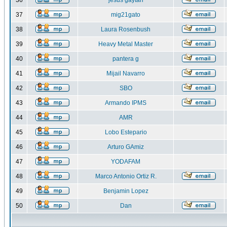
36
jesus gaytan
37
mig21gato
38
Laura Rosenbush
39
Heavy Metal Master
40
pantera g
41
Mijail Navarro
42
SBO
43
Armando IPMS
44
AMR
45
Lobo Estepario
46
Arturo GAmiz
47
YODAFAM
48
Marco Antonio Ortiz R.
49
Benjamin Lopez
50
Dan