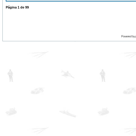
Página
1
de
99
Powered by