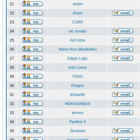
21
serjim
22
Josan
23
CGRP
24
mr. novato
25
AirCobra
26
Mario Rios (Maritofen)
27
Edgar Lugo
28
Ivan Loera
29
TOGO
30
Dragon
31
Khisanth
32
MONOSABIUS
33
kronos
34
Panther II
35
Zerstorer