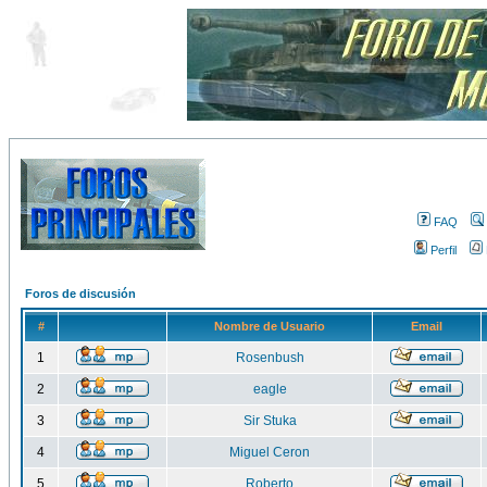
FAQ
Perfil
Foros de discusión
#
Nombre de Usuario
Email
1
Rosenbush
2
eagle
3
Sir Stuka
4
Miguel Ceron
5
Roberto