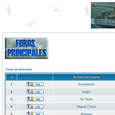
Foros de discusión
#
Nombre de Usuario
1
Rosenbush
2
eagle
3
Sir Stuka
4
Miguel Ceron
5
Roberto