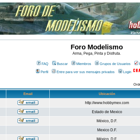
Foro Modelismo
Arma, Pega, Pinta y Disfruta.
FAQ
Buscar
Miembros
Grupos de Usuarios
Perfil
Entre para ver sus mensajes privados
Login
Ord
Email
Ubicación
http://www.hobbymex.com
Estado de Mexico
México, D.F.
Mexico D.F.
México, D.F.