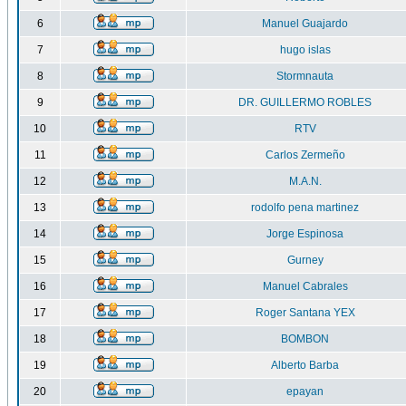
6
Manuel Guajardo
7
hugo islas
8
Stormnauta
9
DR. GUILLERMO ROBLES
10
RTV
11
Carlos Zermeño
12
M.A.N.
13
rodolfo pena martinez
14
Jorge Espinosa
15
Gurney
16
Manuel Cabrales
17
Roger Santana YEX
18
BOMBON
19
Alberto Barba
20
epayan