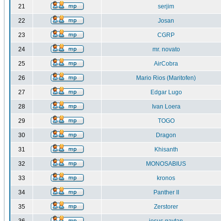
21
serjim
22
Josan
23
CGRP
24
mr. novato
25
AirCobra
26
Mario Rios (Maritofen)
27
Edgar Lugo
28
Ivan Loera
29
TOGO
30
Dragon
31
Khisanth
32
MONOSABIUS
33
kronos
34
Panther II
35
Zerstorer