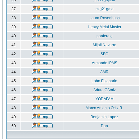
36
jesus gaytan
37
mig21gato
38
Laura Rosenbush
39
Heavy Metal Master
40
pantera g
41
Mijail Navarro
42
SBO
43
Armando IPMS
44
AMR
45
Lobo Estepario
46
Arturo GAmiz
47
YODAFAM
48
Marco Antonio Ortiz R.
49
Benjamin Lopez
50
Dan