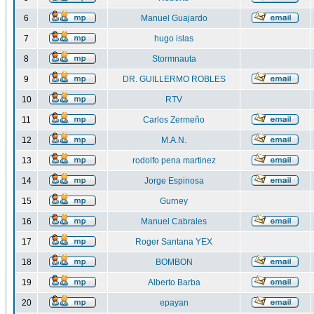
6
Manuel Guajardo
7
hugo islas
8
Stormnauta
9
DR. GUILLERMO ROBLES
10
RTV
11
Carlos Zermeño
12
M.A.N.
13
rodolfo pena martinez
14
Jorge Espinosa
15
Gurney
16
Manuel Cabrales
17
Roger Santana YEX
18
BOMBON
19
Alberto Barba
20
epayan