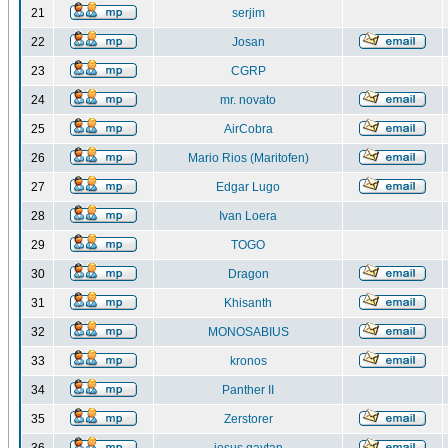
21
serjim
22
Josan
23
CGRP
24
mr. novato
25
AirCobra
26
Mario Rios (Maritofen)
27
Edgar Lugo
28
Ivan Loera
29
TOGO
30
Dragon
31
Khisanth
32
MONOSABIUS
33
kronos
34
Panther II
35
Zerstorer