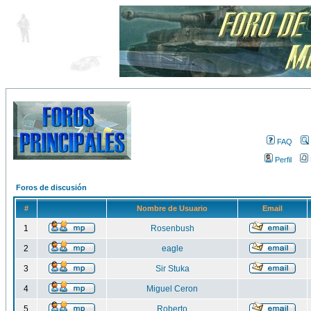
FAQ
Perfil
Foros de discusión
#
Nombre de Usuario
Email
1
Rosenbush
2
eagle
3
Sir Stuka
4
Miguel Ceron
5
Roberto