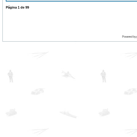
Página
1
de
99
Powered by