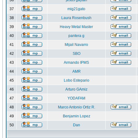
36
jesus gaytan
37
mig21gato
38
Laura Rosenbush
39
Heavy Metal Master
40
pantera g
41
Mijail Navarro
42
SBO
43
Armando IPMS
44
AMR
45
Lobo Estepario
46
Arturo GAmiz
47
YODAFAM
48
Marco Antonio Ortiz R.
49
Benjamin Lopez
50
Dan