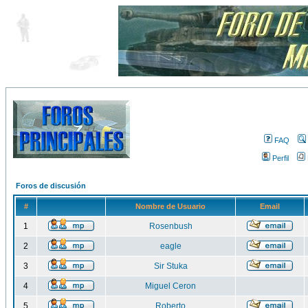
FAQ
Perfil
Foros de discusión
#
Nombre de Usuario
Email
1
Rosenbush
2
eagle
3
Sir Stuka
4
Miguel Ceron
5
Roberto