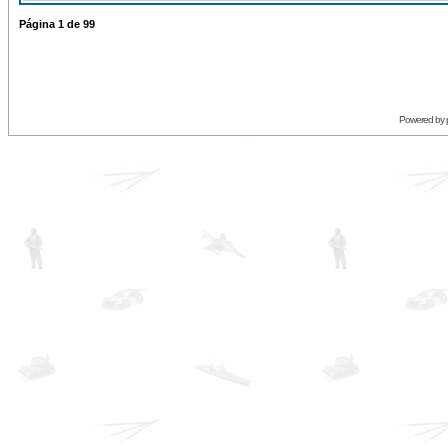
Página
1
de
99
Powered by