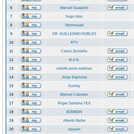
6
Manuel Guajardo
7
hugo islas
8
Stormnauta
9
DR. GUILLERMO ROBLES
10
RTV
11
Carlos Zermeño
12
M.A.N.
13
rodolfo pena martinez
14
Jorge Espinosa
15
Gurney
16
Manuel Cabrales
17
Roger Santana YEX
18
BOMBON
19
Alberto Barba
20
epayan