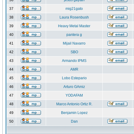
36
jesus gaytan
37
mig21gato
38
Laura Rosenbush
39
Heavy Metal Master
40
pantera g
41
Mijail Navarro
42
SBO
43
Armando IPMS
44
AMR
45
Lobo Estepario
46
Arturo GAmiz
47
YODAFAM
48
Marco Antonio Ortiz R.
49
Benjamin Lopez
50
Dan