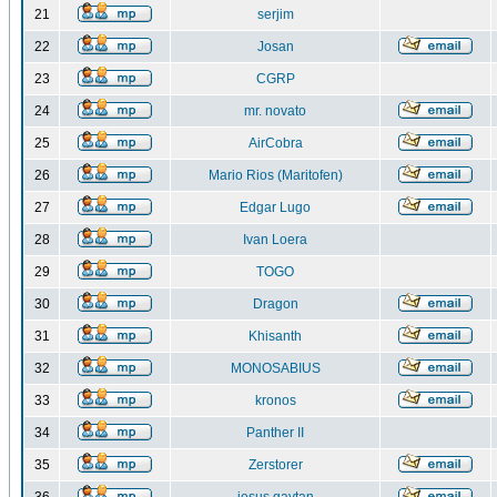
21
serjim
22
Josan
23
CGRP
24
mr. novato
25
AirCobra
26
Mario Rios (Maritofen)
27
Edgar Lugo
28
Ivan Loera
29
TOGO
30
Dragon
31
Khisanth
32
MONOSABIUS
33
kronos
34
Panther II
35
Zerstorer