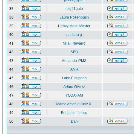
36
jesus gaytan
37
mig21gato
38
Laura Rosenbush
39
Heavy Metal Master
40
pantera g
41
Mijail Navarro
42
SBO
43
Armando IPMS
44
AMR
45
Lobo Estepario
46
Arturo GAmiz
47
YODAFAM
48
Marco Antonio Ortiz R.
49
Benjamin Lopez
50
Dan