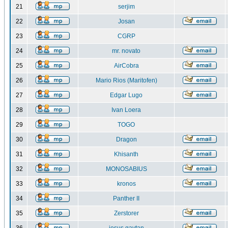
21
serjim
22
Josan
23
CGRP
24
mr. novato
25
AirCobra
26
Mario Rios (Maritofen)
27
Edgar Lugo
28
Ivan Loera
29
TOGO
30
Dragon
31
Khisanth
32
MONOSABIUS
33
kronos
34
Panther II
35
Zerstorer