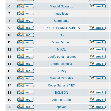
6
Manuel Guajardo
7
hugo islas
8
Stormnauta
9
DR. GUILLERMO ROBLES
10
RTV
11
Carlos Zermeño
12
M.A.N.
13
rodolfo pena martinez
14
Jorge Espinosa
15
Gurney
16
Manuel Cabrales
17
Roger Santana YEX
18
BOMBON
19
Alberto Barba
20
epayan