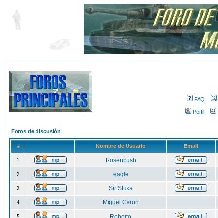
FAQ
Perfil
Foros de discusión
#
Nombre de Usuario
Email
1
Rosenbush
2
eagle
3
Sir Stuka
4
Miguel Ceron
5
Roberto