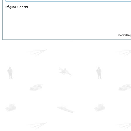
Página
1
de
99
Powered by