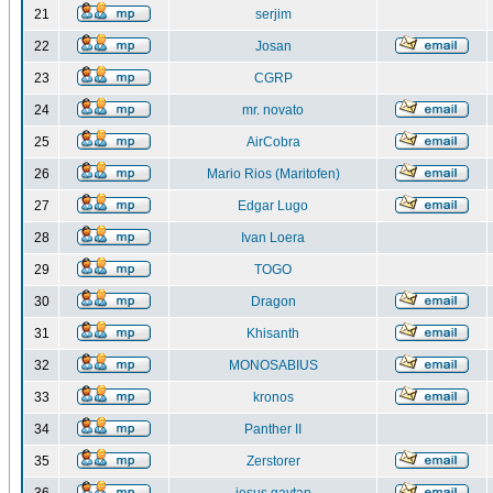
21
serjim
22
Josan
23
CGRP
24
mr. novato
25
AirCobra
26
Mario Rios (Maritofen)
27
Edgar Lugo
28
Ivan Loera
29
TOGO
30
Dragon
31
Khisanth
32
MONOSABIUS
33
kronos
34
Panther II
35
Zerstorer