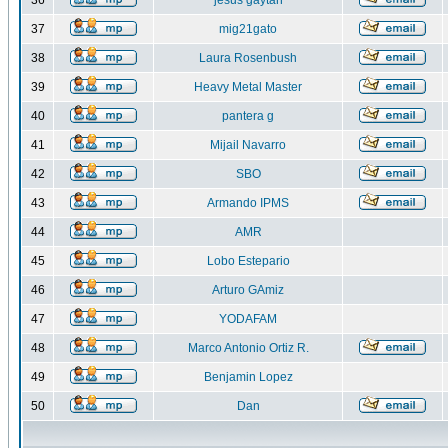
36
jesus gaytan
37
mig21gato
38
Laura Rosenbush
39
Heavy Metal Master
40
pantera g
41
Mijail Navarro
42
SBO
43
Armando IPMS
44
AMR
45
Lobo Estepario
46
Arturo GAmiz
47
YODAFAM
48
Marco Antonio Ortiz R.
49
Benjamin Lopez
50
Dan