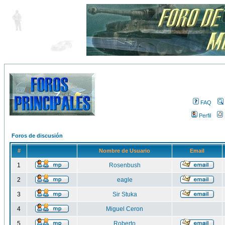
FAQ
Perfil
Foros de discusión
#
Nombre de Usuario
Email
1
Rosenbush
2
eagle
3
Sir Stuka
4
Miguel Ceron
5
Roberto