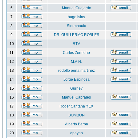
6
Manuel Guajardo
7
hugo islas
8
Stormnauta
9
DR. GUILLERMO ROBLES
10
RTV
11
Carlos Zermeño
12
M.A.N.
13
rodolfo pena martinez
14
Jorge Espinosa
15
Gurney
16
Manuel Cabrales
17
Roger Santana YEX
18
BOMBON
19
Alberto Barba
20
epayan