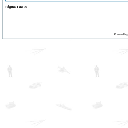
Página
1
de
99
Powered by