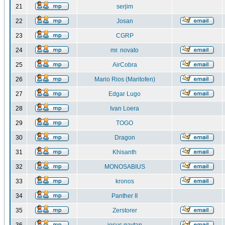
21
serjim
22
Josan
23
CGRP
24
mr. novato
25
AirCobra
26
Mario Rios (Maritofen)
27
Edgar Lugo
28
Ivan Loera
29
TOGO
30
Dragon
31
Khisanth
32
MONOSABIUS
33
kronos
34
Panther II
35
Zerstorer