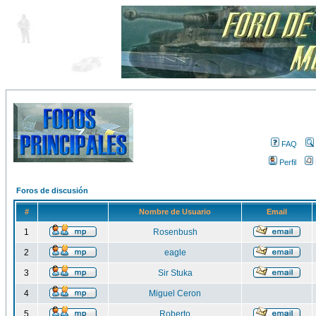
FAQ
Perfil
Foros de discusión
#
Nombre de Usuario
Email
1
Rosenbush
2
eagle
3
Sir Stuka
4
Miguel Ceron
5
Roberto