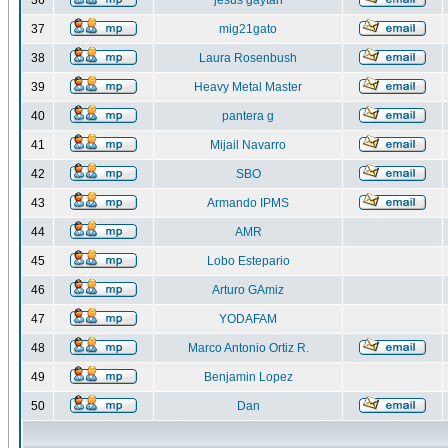
36
jesus gaytan
37
mig21gato
38
Laura Rosenbush
39
Heavy Metal Master
40
pantera g
41
Mijail Navarro
42
SBO
43
Armando IPMS
44
AMR
45
Lobo Estepario
46
Arturo GAmiz
47
YODAFAM
48
Marco Antonio Ortiz R.
49
Benjamin Lopez
50
Dan