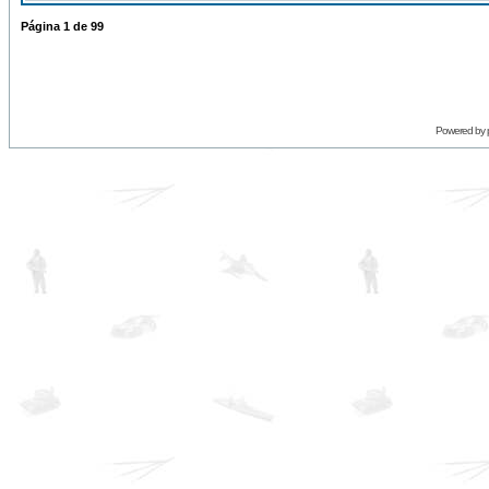
Página
1
de
99
Powered by