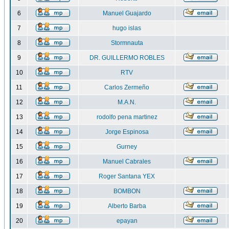
6
Manuel Guajardo
7
hugo islas
8
Stormnauta
9
DR. GUILLERMO ROBLES
10
RTV
11
Carlos Zermeño
12
M.A.N.
13
rodolfo pena martinez
14
Jorge Espinosa
15
Gurney
16
Manuel Cabrales
17
Roger Santana YEX
18
BOMBON
19
Alberto Barba
20
epayan