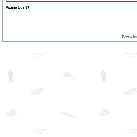
Página
1
de
99
Powered by