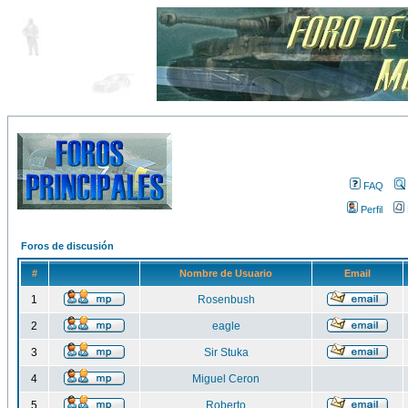
FAQ
Perfil
Foros de discusión
#
Nombre de Usuario
Email
1
Rosenbush
2
eagle
3
Sir Stuka
4
Miguel Ceron
5
Roberto