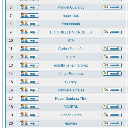
6
Manuel Guajardo
7
hugo islas
8
Stormnauta
9
DR. GUILLERMO ROBLES
10
RTV
11
Carlos Zermeño
12
M.A.N.
13
rodolfo pena martinez
14
Jorge Espinosa
15
Gurney
16
Manuel Cabrales
17
Roger Santana YEX
18
BOMBON
19
Alberto Barba
20
epayan