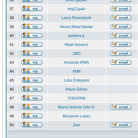
36
jesus gaytan
37
mig21gato
38
Laura Rosenbush
39
Heavy Metal Master
40
pantera g
41
Mijail Navarro
42
SBO
43
Armando IPMS
44
AMR
45
Lobo Estepario
46
Arturo GAmiz
47
YODAFAM
48
Marco Antonio Ortiz R.
49
Benjamin Lopez
50
Dan