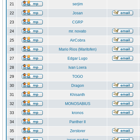
21
serjim
22
Josan
23
CGRP
24
mr. novato
25
AirCobra
26
Mario Rios (Maritofen)
27
Edgar Lugo
28
Ivan Loera
29
TOGO
30
Dragon
31
Khisanth
32
MONOSABIUS
33
kronos
34
Panther II
35
Zerstorer