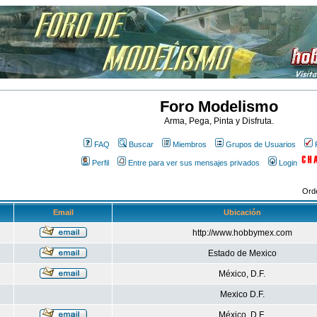
Foro Modelismo
Arma, Pega, Pinta y Disfruta.
FAQ
Buscar
Miembros
Grupos de Usuarios
Perfil
Entre para ver sus mensajes privados
Login
Ord
Email
Ubicación
http://www.hobbymex.com
Estado de Mexico
México, D.F.
Mexico D.F.
México, D.F.