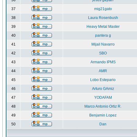
36
jesus gaytan
37
mig21gato
38
Laura Rosenbush
39
Heavy Metal Master
40
pantera g
41
Mijail Navarro
42
SBO
43
Armando IPMS
44
AMR
45
Lobo Estepario
46
Arturo GAmiz
47
YODAFAM
48
Marco Antonio Ortiz R.
49
Benjamin Lopez
50
Dan