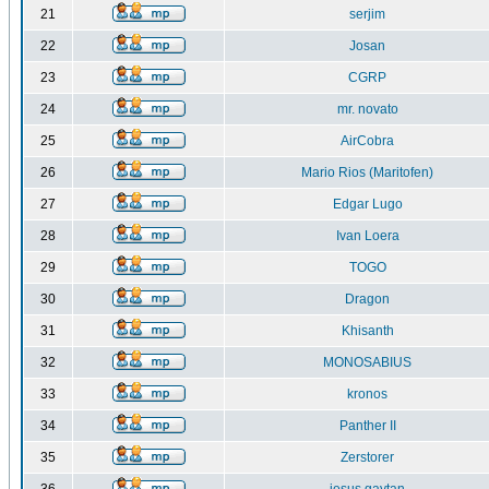
21
serjim
22
Josan
23
CGRP
24
mr. novato
25
AirCobra
26
Mario Rios (Maritofen)
27
Edgar Lugo
28
Ivan Loera
29
TOGO
30
Dragon
31
Khisanth
32
MONOSABIUS
33
kronos
34
Panther II
35
Zerstorer