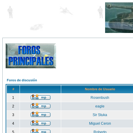
Foros de discusión
#
Nombre de Usuario
1
Rosenbush
2
eagle
3
Sir Stuka
4
Miguel Ceron
5
Roberto