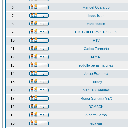
6
Manuel Guajardo
7
hugo islas
8
Stormnauta
9
DR. GUILLERMO ROBLES
10
RTV
11
Carlos Zermeño
12
M.A.N.
13
rodolfo pena martinez
14
Jorge Espinosa
15
Gurney
16
Manuel Cabrales
17
Roger Santana YEX
18
BOMBON
19
Alberto Barba
20
epayan